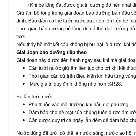
+Khi bê tông đạt được giá trị cường độ nén nhất định
Giữ ẩm bê tông trong giai đoạn bảo dưỡng ban đầu sẽ 
định. Bảo đảm có thể tưới nước trực tiếp lên trên bề m
Thời gian bảo dưỡng bê tông để có thể đạt cường độ 
tươi.
Nếu thấy bề mặt kết cấu không bị hư hại là được, khi đ
Giai đoạn bảo dưỡng tiếp theo
Giai đoạn này được tiến hành ngay sau khi mà giai đo
Cần tưới nước giữ ẩm liên tục cho tới khi kết thú
Thời gian căn cứ trên điều kiện khí hậu từng vùng
Mức giá trị quy định không nhò hơn %R28.
Số lần tưới nước
Phụ thuộc vào môi trường khí hậu địa phương.
Đảm bảo cho bề mặt của chúng luôn được ẩm ướ
Cần được duy trì cả ngày lẫn đêm để đảm bảo cho
Nước dùng để tưới có thể là nước sông, nước ao hồ,