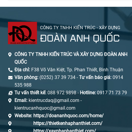
CÔNG TY TNHH KIẾN TRÚC - XÂY DỰNG
ĐOÀN ANH QUỐC
CÔNG TY TNHH KIẾN TRÚC VÀ XÂY DỰNG ĐOÀN ANH
QUỐC
Địa chỉ:
F38 Võ Văn Kiệt, Tp. Phan Thiết, Bình Thuận
Văn phòng:
(0252) 37 39 734 -
Tư vấn báo giá:
0914
535 988
Tư vấn thiết kế:
088 972 9898 -
Hotline:
0917 71 73 79
Email:
kientrucdaq@gmail.com -
kientrucanhquoc@gmail.com
Website:
https://doananhquoc.com/home/
https://thietkenhaphanthiet.com/
https://xaynhaphanthiet.com/