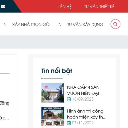
LIÊN HỆ
TƯ VẤN THIẾT KẾ
XÂY NHÀ TRỌN GÓI
TƯ VẤN XÂY DỰNG
Tin nổi bật
NHÀ CẤP 4 SÂN
VƯỜN HIỆN ĐẠI
13/09/2023
 động
Hình ảnh thi công
hoàn thiện xây thô
nước…
nhà cấp 4 tại Hàm
07/11/2022