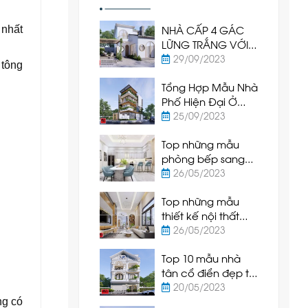
NHÀ CẤP 4 GÁC
 nhất
LỮNG TRẮNG VỚI
CỬA VÒM TRÒN -
29/09/2023
 tông
SỰ KẾT HỢP TUYỆT
Tổng Hợp Mẫu Nhà
VỜI
Phố Hiện Đại Ở
Phan Thiết - Bình
25/09/2023
Thuận
Top những mẫu
phòng bếp sang
trọng và hiện đại
26/05/2023
được ưa chuộng
Top những mẫu
nhất hiện nay
thiết kế nội thất
phòng khách hiện
26/05/2023
đại và sang trọng
Top 10 mẫu nhà
nhất hiện nay
tân cổ điển đẹp tại
Phan Thiết - Bình
20/05/2023
Thuận
ng có