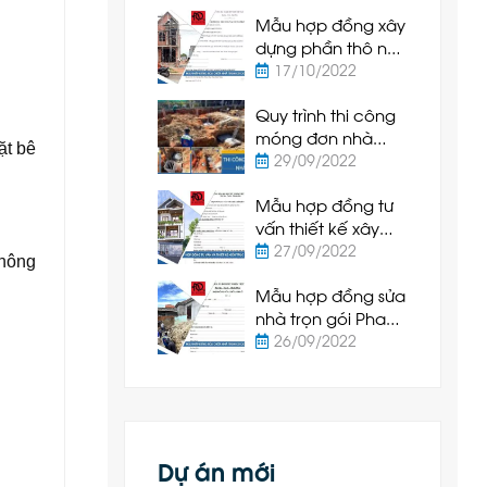
Hiệp Bình Thuận
Mẫu hợp đồng xây
dựng phần thô nhà
ở Phan Thiết
17/10/2022
Quy trình thi công
móng đơn nhà
ặt bê
cấp 4 tại Phan
29/09/2022
Thiết
Mẫu hợp đồng tư
vấn thiết kế xây
dựng Phan Thiết
27/09/2022
không
2022 mới nhất
Mẫu hợp đồng sửa
nhà trọn gói Phan
Thiết 2022 mới nhất
26/09/2022
Dự án mới