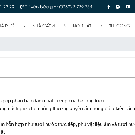
1 73 79
Tư vấn báo giá: (0252) 3 739 734
HÀ PHỐ
NHÀ CẤP 4
NỘI THẤT
THI CÔNG
ó góp phần bảo đảm chất lượng của bê tông tươi.
ng cách giữ cho chúng thường xuyên ẩm trong điều kiện tác
 ẩm hỗn hợp như tưới nước trực tiếp, phủ vật liệu ẩm và tưới 
ất.