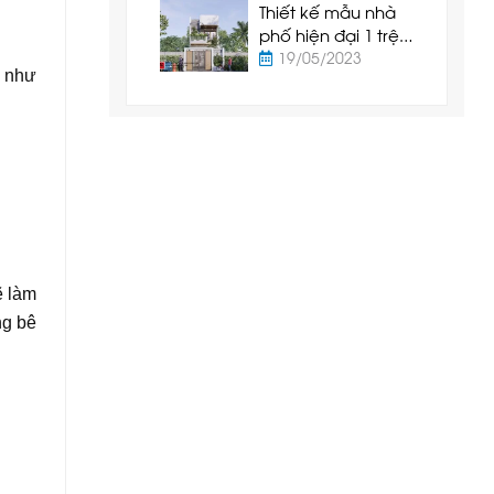
Thiết kế mẫu nhà
phố hiện đại 1 trệt
1 lầu tại Tuy Phong
19/05/2023
i như
- Bình Thuận
ẽ làm
ng bê