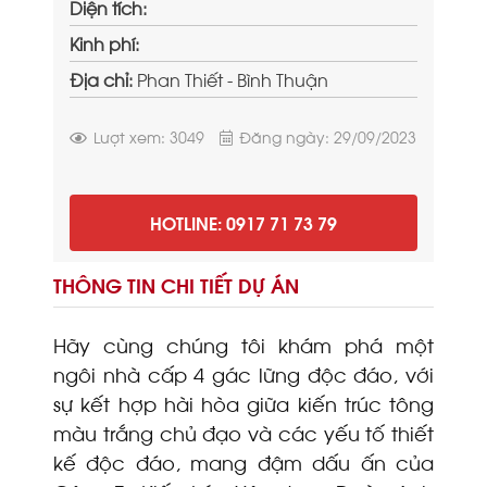
Diện tích:
Kinh phí:
Địa chỉ:
Phan Thiết - Bình Thuận
Lượt xem: 3049
Đăng ngày: 29/09/2023
HOTLINE: 0917 71 73 79
THÔNG TIN CHI TIẾT DỰ ÁN
Hãy cùng chúng tôi khám phá một
ngôi nhà cấp 4 gác lững độc đáo, với
sự kết hợp hài hòa giữa kiến trúc tông
màu trắng chủ đạo và các yếu tố thiết
kế độc đáo, mang đậm dấu ấn của