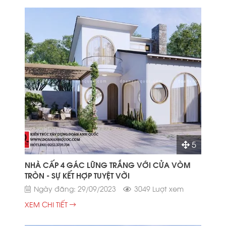
5
NHÀ CẤP 4 GÁC LỮNG TRẮNG VỚI CỬA VÒM
TRÒN - SỰ KẾT HỢP TUYỆT VỜI
Ngày đăng: 29/09/2023
3049 Lượt xem
XEM CHI TIẾT