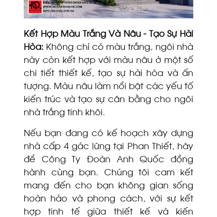
Kết Hợp Màu Trắng Và Nâu - Tạo Sự Hài
Hòa:
Không chỉ có màu trắng, ngôi nhà
này còn kết hợp với màu nâu ở một số
chi tiết thiết kế, tạo sự hài hòa và ấn
tượng. Màu nâu làm nổi bật các yếu tố
kiến trúc và tạo sự cân bằng cho ngôi
nhà trắng tinh khôi.
Nếu bạn đang có kế hoạch xây dựng
nhà cấp 4 gác lững tại Phan Thiết, hãy
để Công Ty Đoàn Anh Quốc đồng
hành cùng bạn. Chúng tôi cam kết
mang đến cho bạn không gian sống
hoàn hảo và phong cách, với sự kết
hợp tinh tế giữa thiết kế và kiến