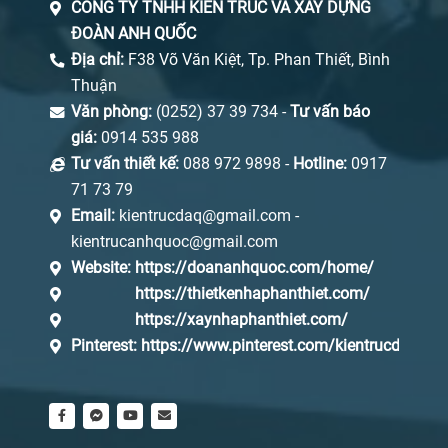
CÔNG TY TNHH KIẾN TRÚC VÀ XÂY DỰNG
ĐOÀN ANH QUỐC
Địa chỉ:
F38 Võ Văn Kiệt, Tp. Phan Thiết, Bình
Thuận
Văn phòng:
(0252) 37 39 734 -
Tư vấn báo
giá:
0914 535 988
Tư vấn thiết kế:
088 972 9898 -
Hotline:
0917
71 73 79
Email:
kientrucdaq@gmail.com -
kientrucanhquoc@gmail.com
Website:
https://doananhquoc.com/home/
https://thietkenhaphanthiet.com/
https://xaynhaphanthiet.com/
Pinterest:
https://www.pinterest.com/kientrucdaq/_s