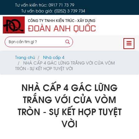
Tư vấn kiến trúc: 0917 71 73 79
Tư vấn báo giá: (0252) 3 739 734
CÔNG TY TNHH KIẾN TRÚC - XÂY DỰNG
ĐOÀN ANH QUỐC
Trang chủ
Nhà cấp 4
NHÀ CẤP 4 GÁC LỮNG TRẮNG VỚI CỬA VÒM
TRÒN - SỰ KẾT HỢP TUYỆT VỜI
NHÀ CẤP 4 GÁC LỮNG
TRẮNG VỚI CỬA VÒM
TRÒN - SỰ KẾT HỢP TUYỆT
VỜI