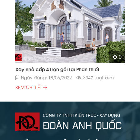
0
Xây nhà cấp 4 trọn gói tại Phan Thiết
Ngày đăng: 18/06/2022
3347 Lượt xem
XEM CHI TIẾT
CÔNG TY TNHH KIẾN TRÚC - XÂY DỰNG
ĐOÀN ANH QUỐC