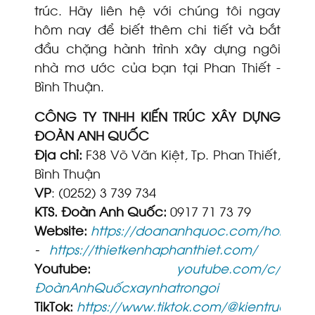
trúc. Hãy liên hệ với chúng tôi ngay
hôm nay để biết thêm chi tiết và bắt
đầu chặng hành trình xây dựng ngôi
nhà mơ ước của bạn tại Phan Thiết -
Bình Thuận.
CÔNG TY TNHH KIẾN TRÚC XÂY DỰNG
ĐOÀN ANH QUỐC
Địa chỉ:
F38 Võ Văn Kiệt, Tp. Phan Thiết,
Bình Thuận
VP
: (0252) 3 739 734
KTS. Đoàn Anh Quốc:
0917 71 73 79
Website:
https://doananhquoc.com/home/
-
https://thietkenhaphanthiet.com/
Youtube:
youtube.com/c/
ĐoànAnhQuốcxaynhatrongoi
TikTok:
https://www.tiktok.com/@kientrucxa