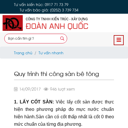
Tư vấn kiến trúc: 0917 71 73 79
Tư vấn báo giá: (0252) 3 739 734
CÔNG TY TNHH KIẾN TRÚC - XÂY DỰNG
ĐOÀN ANH QUỐC
Trang chủ
Tư vấn nhanh
Quy trình thi công sàn bê tông
14/09/2017
946 lượt xem
1. LẤY CỐT SÀN:
Việc lấy cốt sàn được thực
hiện theo phương pháp đo mực nước chuẩn
hiện hành.Sàn cần có cốt thấp nhất là cốt 0 theo
mức chuẩn của từng địa phương.