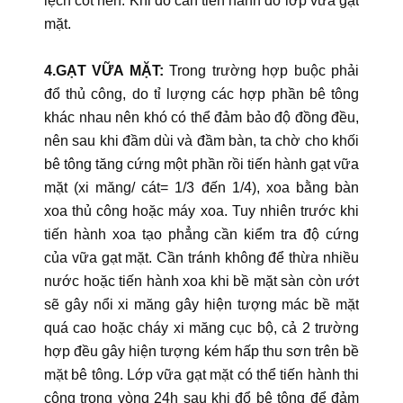
lệch cốt nền. Khi đó cần tiến hành đổ lớp vữa gạt
mặt.
4.GẠT VỮA MẶT:
Trong trường hợp buộc phải
đổ thủ công, do tỉ lượng các hợp phần bê tông
khác nhau nên khó có thể đảm bảo độ đồng đều,
nên sau khi đầm dùi và đầm bàn, ta chờ cho khối
bê tông tăng cứng một phần rồi tiến hành gạt vữa
mặt (xi măng/ cát= 1/3 đến 1/4), xoa bằng bàn
xoa thủ công hoặc máy xoa. Tuy nhiên trước khi
tiến hành xoa tạo phẳng cần kiểm tra độ cứng
của vữa gạt mặt. Cần tránh không để thừa nhiều
nước hoặc tiến hành xoa khi bề mặt sàn còn ướt
sẽ gây nổi xi măng gây hiện tượng mác bề mặt
quá cao hoặc cháy xi măng cục bộ, cả 2 trường
hợp đều gây hiện tượng kém hấp thu sơn trên bề
mặt bê tông. Lớp vữa gạt mặt có thể tiến hành thi
công trong vòng 24h sau khi đổ bê tông để đảm