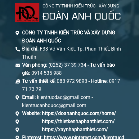
CÔNG TY TNHH KIẾN TRÚC - XÂY DỰNG
ĐOÀN ANH QUỐC
CÔNG TY TNHH KIẾN TRÚC VÀ XÂY DỰNG
ĐOÀN ANH QUỐC
Địa chỉ:
F38 Võ Văn Kiệt, Tp. Phan Thiết, Bình
Thuận
Văn phòng:
(0252) 37 39 734 -
Tư vấn báo
giá:
0914 535 988
Tư vấn thiết kế:
088 972 9898 -
Hotline:
0917
71 73 79
Email:
kientrucdaq@gmail.com -
kientrucanhquoc@gmail.com
Website:
https://doananhquoc.com/home/
https://thietkenhaphanthiet.com/
https://xaynhaphanthiet.com/
Pinterest:
https://www.pinterest.com/kientrucdaq/_s