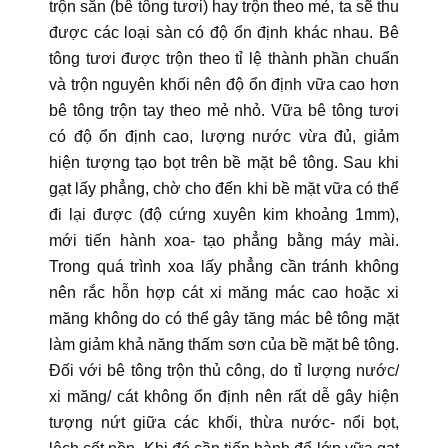
trộn sẵn (bê tông tươi) hay trộn theo mẻ, ta sẽ thu
được các loại sàn có độ ổn định khác nhau. Bê
tông tươi được trộn theo tỉ lệ thành phần chuẩn
và trộn nguyên khối nên độ ổn định vữa cao hơn
bê tông trộn tay theo mẻ nhỏ. Vữa bê tông tươi
có độ ổn định cao, lượng nước vừa đủ, giảm
hiện tượng tạo bọt trên bề mặt bê tông. Sau khi
gạt lấy phẳng, chờ cho đến khi bề mặt vữa có thể
đi lại được (độ cứng xuyên kim khoảng 1mm),
mới tiến hành xoa- tạo phẳng bằng máy mài.
Trong quá trình xoa lấy phẳng cần tránh không
nên rắc hỗn hợp cát xi măng mác cao hoặc xi
măng không do có thể gây tăng mác bê tông mặt
làm giảm khả năng thấm sơn của bề mặt bê tông.
Đối với bê tông trộn thủ công, do tỉ lượng nước/
xi măng/ cát không ổn định nên rất dễ gây hiện
tượng nứt giữa các khối, thừa nước- nổi bọt,