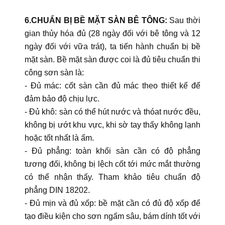
6.CHUẨN BỊ BỀ MẶT SÀN BÊ TÔNG:
Sau thời
gian thủy hóa đủ (28 ngày đối với bê tông và 12
ngày đối với vữa trát), ta tiến hành chuẩn bị bề
mặt sàn. Bề mặt sàn được coi là đủ tiêu chuẩn thi
công sơn sàn là:
- Đủ mác: cốt sàn cần đủ mác theo thiết kế để
đảm bảo độ chịu lực.
- Đủ khô: sàn có thể hút nước và thóat nước đều,
không bị ướt khu vực, khi sờ tay thấy không lạnh
hoặc tốt nhất là ấm.
- Đủ phẳng: toàn khối sàn cần có độ phẳng
tương đối, không bị lệch cốt tới mức mắt thường
có thể nhận thấy. Tham khảo tiêu chuẩn độ
phẳng DIN 18202.
- Đủ mịn và đủ xốp: bề mặt cần có đủ độ xốp để
tạo điều kiện cho sơn ngấm sâu, bám dính tốt với