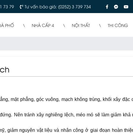
1 73 79
Tư vấn báo giá: (0252) 3 739 734
HÀ PHỐ
NHÀ CẤP 4
NỘI THẤT
THI CÔNG
ạch
ng, mặt phẳng, góc vuông, mạch không trùng, khối xây đặc 
g đứng. Nên tránh xây nghiêng lệch, méo mó sẽ làm giảm khả
ỹ, giảm nguyên vật liệu và nhân công ở giai đoạn hoàn thiện