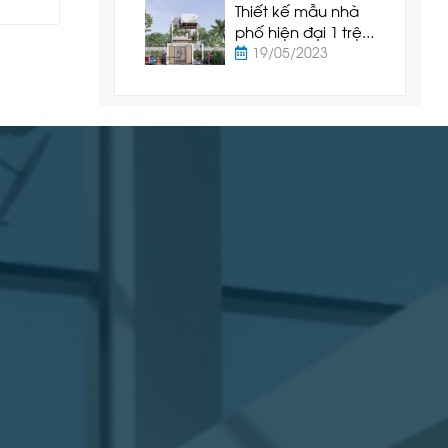
Thiết kế mẫu nhà
phố hiện đại 1 trệt
1 lầu tại Tuy Phong
19/05/2023
- Bình Thuận