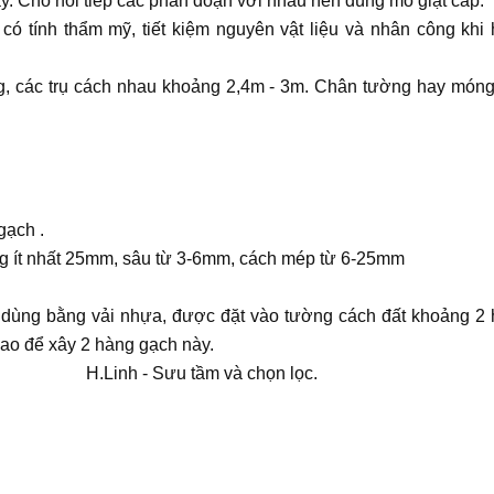
. Chỗ nối tiếp các phân đoạn với nhau nên dùng mỏ giật cấp.
ó tính thẩm mỹ, tiết kiệm nguyên vật liệu và nhân công khi
g, các trụ cách nhau khoảng 2,4m - 3m. Chân tường hay món
gạch .
g ít nhất 25mm, sâu từ 3-6mm, cách mép từ 6-25mm
dùng bằng vải nhựa, được đặt vào tường cách đất khoảng 2
ao để xây 2 hàng gạch này.
 và chọn lọc.