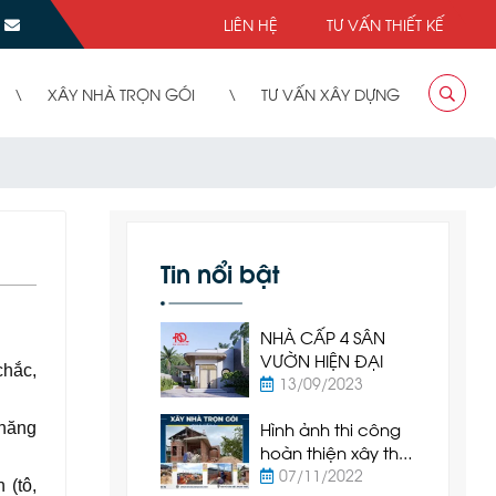
LIÊN HỆ
TƯ VẤN THIẾT KẾ
XÂY NHÀ TRỌN GÓI
TƯ VẤN XÂY DỰNG
Tin nổi bật
NHÀ CẤP 4 SÂN
VƯỜN HIỆN ĐẠI
chắc,
13/09/2023
Hình ảnh thi công
 năng
hoàn thiện xây thô
nhà cấp 4 tại Hàm
07/11/2022
 (tô,