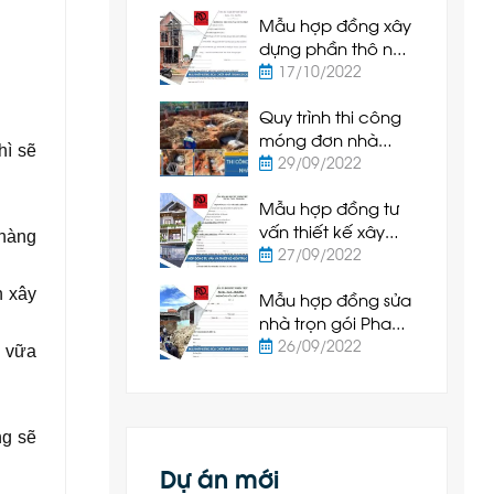
Hiệp Bình Thuận
Mẫu hợp đồng xây
dựng phần thô nhà
ở Phan Thiết
17/10/2022
Quy trình thi công
móng đơn nhà
hì sẽ
cấp 4 tại Phan
29/09/2022
Thiết
Mẫu hợp đồng tư
vấn thiết kế xây
 hàng
dựng Phan Thiết
27/09/2022
2022 mới nhất
h xây
Mẫu hợp đồng sửa
nhà trọn gói Phan
Thiết 2022 mới nhất
26/09/2022
h vữa
ng sẽ
Dự án mới