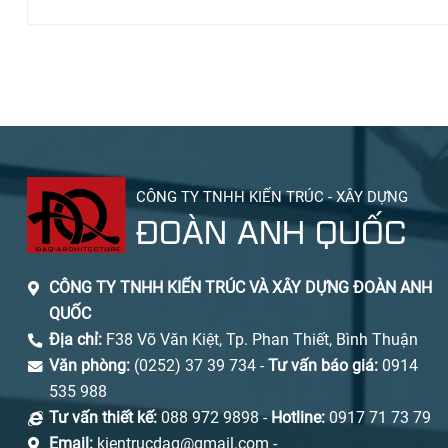
CÔNG TY TNHH KIẾN TRÚC - XÂY DỰNG
ĐOÀN ANH QUỐC
CÔNG TY TNHH KIẾN TRÚC VÀ XÂY DỰNG ĐOÀN ANH
QUỐC
Địa chỉ:
F38 Võ Văn Kiệt, Tp. Phan Thiết, Bình Thuận
Văn phòng:
(0252) 37 39 734 -
Tư vấn báo giá:
0914
535 988
Tư vấn thiết kế:
088 972 9898 -
Hotline:
0917 71 73 79
Email:
kientrucdaq@gmail.com -