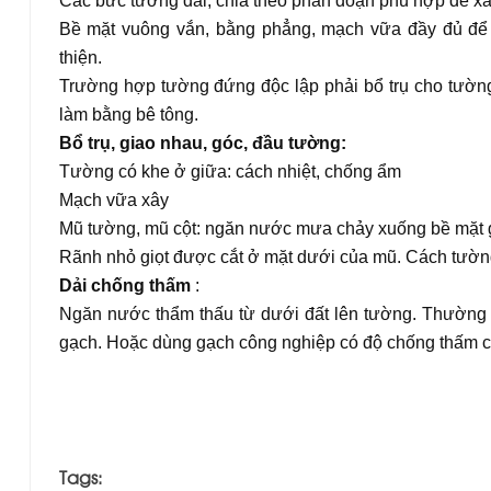
Các bức tường dài, chia theo phân đoạn phù hợp để xây
Bề mặt vuông vắn, bằng phẳng, mạch vữa đầy đủ để c
thiện.
Trường hợp tường đứng độc lập phải bổ trụ cho tườn
làm bằng bê tông.
Bổ trụ, giao nhau, góc, đầu tường:
Tường có khe ở giữa: cách nhiệt, chống ẩm
Mạch vữa xây
Mũ tường, mũ cột: ngăn nước mưa chảy xuống bề mặt 
Rãnh nhỏ giọt được cắt ở mặt dưới của mũ. Cách tườn
Dải chống thấm
:
Ngăn nước thẩm thấu từ dưới đất lên tường. Thường 
gạch. Hoặc dùng gạch công nghiệp có độ chống thấm c
H.Linh - Sưu tầm
Tags: