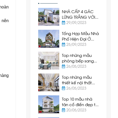
 hoàn
NHÀ CẤP 4 GÁC
LỮNG TRẮNG VỚI
g nên
CỬA VÒM TRÒN -
29/09/2023
SỰ KẾT HỢP TUYỆT
Tổng Hợp Mẫu Nhà
VỜI
Phố Hiện Đại Ở
Phan Thiết - Bình
25/09/2023
Thuận
Top những mẫu
phòng bếp sang
trọng và hiện đại
26/05/2023
được ưa chuộng
 hàng
Top những mẫu
nhất hiện nay
thiết kế nội thất
phòng khách hiện
26/05/2023
đại và sang trọng
Top 10 mẫu nhà
nhất hiện nay
tân cổ điển đẹp tại
Phan Thiết - Bình
20/05/2023
Thuận