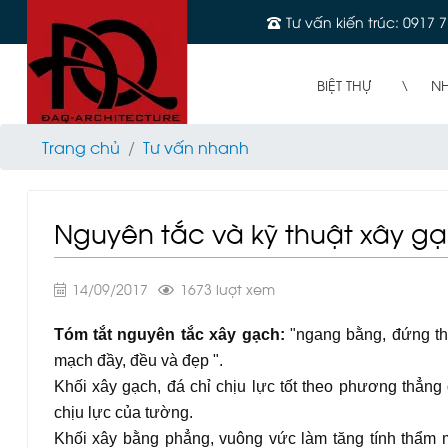
Tư vấn kiến trúc: 0917 7
BIỆT THỰ
N
Trang chủ
Tư vấn nhanh
Nguyên tắc và kỹ thuật xây g
14/09/2017
1673 lượt xem
Tóm tắt nguyên tắc xây gạch:
"ngang bằng, đứng thẳ
mạch đầy, đều và đẹp ".
Khối xây gạch, đá chỉ chịu lực tốt theo phương thẳn
chịu lực của tường.
Khối xây bằng phẳng, vuông vức làm tăng tính thẩm m