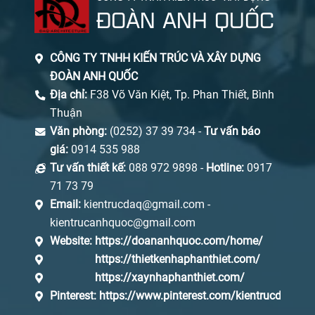
ĐOÀN ANH QUỐC
CÔNG TY TNHH KIẾN TRÚC VÀ XÂY DỰNG
ĐOÀN ANH QUỐC
Địa chỉ:
F38 Võ Văn Kiệt, Tp. Phan Thiết, Bình
Thuận
Văn phòng:
(0252) 37 39 734 -
Tư vấn báo
giá:
0914 535 988
Tư vấn thiết kế:
088 972 9898 -
Hotline:
0917
71 73 79
Email:
kientrucdaq@gmail.com -
kientrucanhquoc@gmail.com
Website:
https://doananhquoc.com/home/
https://thietkenhaphanthiet.com/
https://xaynhaphanthiet.com/
Pinterest:
https://www.pinterest.com/kientrucdaq/_s