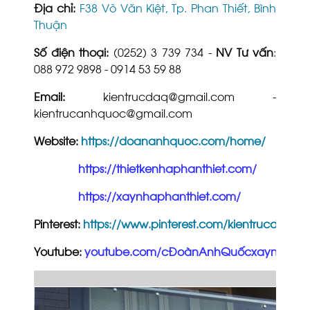
Địa chỉ:
F38 Võ Văn Kiệt, Tp. Phan Thiết, Bình
Thuận
Số điện thoại:
(0252) 3 739 734 -
NV Tư vấn
:
088 972 9898 - 0914 53 59 88
Email:
kientrucdaq@gmail.com -
kientrucanhquoc@gmail.com
Website:
https://doananhquoc.com/home/
https://thietkenhaphanthiet.com/
https://xaynhaphanthiet.com/
Pinterest:
https://www.pinterest.com/kientrucdaq/_
Youtube:
youtube.com/cĐoànAnhQuốcxaynhatron