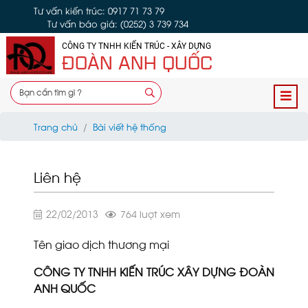
Tư vấn kiến trúc: 0917 71 73 79
Tư vấn báo giá: (0252) 3 739 734
CÔNG TY TNHH KIẾN TRÚC - XÂY DỰNG
ĐOÀN ANH QUỐC
Trang chủ
Bài viết hệ thống
Liên hệ
22/02/2013
764 lượt xem
Tên giao dịch thương mại
CÔNG TY TNHH KIẾN TRÚC XÂY DỰNG ĐOÀN
ANH QUỐC