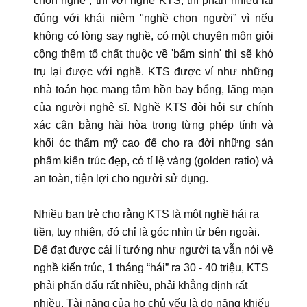
chọn nghề”, thì với nghề KTS, thì phần nhiều lại
đúng với khái niệm "nghề chọn người” vì nếu
không có lòng say nghề, có một chuyên môn giỏi
cộng thêm tố chất thuộc về 'bẩm sinh' thì sẽ khó
trụ lại được với nghề. KTS được ví như những
nhà toán học mang tâm hồn bay bổng, lãng mạn
của người nghệ sĩ. Nghề KTS đòi hỏi sự chính
xác cân bằng hài hòa trong từng phép tính và
khối óc thẩm mỹ cao để cho ra đời những sản
phẩm kiến trúc đẹp, có tỉ lệ vàng (golden ratio) và
an toàn, tiện lợi cho người sử dụng.
Nhiều bạn trẻ cho rằng KTS là một nghề hái ra
tiền, tuy nhiên, đó chỉ là góc nhìn từ bên ngoài.
Để đạt được cái lí tưởng như người ta vẫn nói về
nghề kiến trúc, 1 tháng “hái” ra 30 - 40 triệu, KTS
phải phấn đấu rất nhiều, phải khẳng định rất
nhiều. Tài năng của họ chủ yếu là do năng khiếu