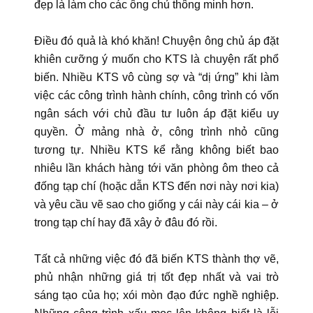
đẹp là làm cho các ông chủ thông minh hơn.
Điều đó quả là khó khăn! Chuyện ông chủ áp đặt
khiên cưỡng ý muốn cho KTS là chuyện rất phổ
biến. Nhiều KTS vô cùng sợ và “dị ứng” khi làm
việc các công trình hành chính, công trình có vốn
ngân sách với chủ đầu tư luôn áp đặt kiểu uy
quyền. Ở mảng nhà ở, công trình nhỏ cũng
tương tự. Nhiều KTS kể rằng không biết bao
nhiêu lần khách hàng tới văn phòng ôm theo cả
đống tạp chí (hoặc dẫn KTS đến nơi này nơi kia)
và yêu cầu vẽ sao cho giống y cái này cái kia – ở
trong tạp chí hay đã xây ở đâu đó rồi.
Tất cả những việc đó đã biến KTS thành thợ vẽ,
phủ nhận những giá trị tốt đẹp nhất và vai trò
sáng tạo của họ; xói mòn đạo đức nghề nghiệp.