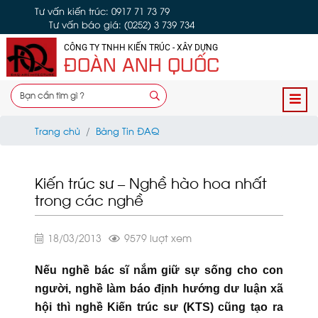
Tư vấn kiến trúc: 0917 71 73 79
Tư vấn báo giá: (0252) 3 739 734
CÔNG TY TNHH KIẾN TRÚC - XÂY DỰNG
ĐOÀN ANH QUỐC
Trang chủ
Bảng Tin ĐAQ
Kiến trúc sư – Nghề hào hoa nhất
trong các nghề
18/03/2013
9579 lượt xem
Nếu nghề bác sĩ nắm giữ sự sống cho con
người, nghề làm báo định hướng dư luận xã
hội thì nghề Kiến trúc sư (KTS) cũng tạo ra