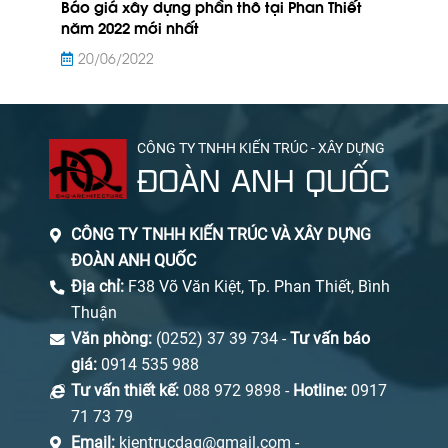
Báo giá xây dựng phần thô tại Phan Thiết
năm 2022 mới nhất
20/06/2022
CÔNG TY TNHH KIẾN TRÚC - XÂY DỰNG
ĐOÀN ANH QUỐC
CÔNG TY TNHH KIẾN TRÚC VÀ XÂY DỰNG
ĐOÀN ANH QUỐC
Địa chỉ:
F38 Võ Văn Kiệt, Tp. Phan Thiết, Bình
Thuận
Văn phòng:
(0252) 37 39 734 -
Tư vấn báo
giá:
0914 535 988
Tư vấn thiết kế:
088 972 9898 -
Hotline:
0917
71 73 79
Email:
kientrucdaq@gmail.com -