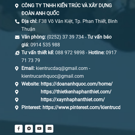
CÔNG TY TNHH KIẾN TRÚC VÀ XÂY DỰNG
ĐOÀN ANH QUỐC
Địa chỉ:
F38 Võ Văn Kiệt, Tp. Phan Thiết, Bình
Thuận
Văn phòng:
(0252) 37 39 734 -
Tư vấn báo
giá:
0914 535 988
Tư vấn thiết kế:
088 972 9898 -
Hotline:
0917
71 73 79
Email:
kientrucdaq@gmail.com -
kientrucanhquoc@gmail.com
Website:
https://doananhquoc.com/home/
https://thietkenhaphanthiet.com/
https://xaynhaphanthiet.com/
Pinterest:
https://www.pinterest.com/kientrucdaq/_s