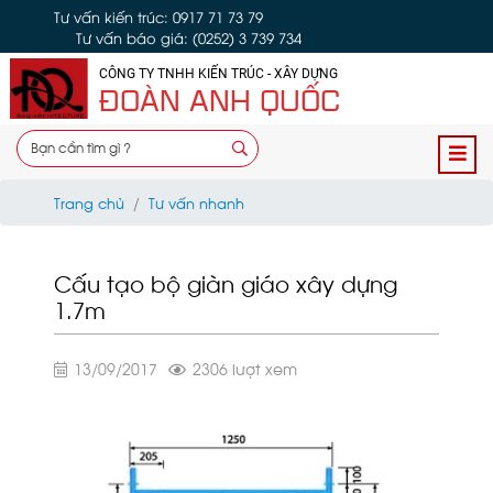
Tư vấn kiến trúc: 0917 71 73 79
Tư vấn báo giá: (0252) 3 739 734
CÔNG TY TNHH KIẾN TRÚC - XÂY DỰNG
ĐOÀN ANH QUỐC
Trang chủ
Tư vấn nhanh
Cấu tạo bộ giàn giáo xây dựng
1.7m
13/09/2017
2306 lượt xem