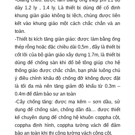
dày 1.2 ly , 1.4 ly. Là thiết bị dùng để cố định
khung giàn giáo không bị lệch, chúng được liên
kết vào khung giáo một cách chắc chắn và an
toàn.
-Thiết bị kích tăng giàn giáo: được làm bằng ống
thép rỗng hoặc đặc chiều dài 0,5m , đây là thiết bị
cốt lõi của bộ giàn giáo xây dựng 1.7m, là thiết bị
dùng để chống sàn khi đổ bê tông giúp cho hệ
thống giáo được chắc chắn, bạn phải luông chú
ý điều chỉnh khấu độ chống đỡ không được đặt
là tối đa mà nên tăng giảm độ khẩu từ 0.3m –
0.4m để đảm bảo sự an toàn
-Cây chống tăng: được mạ kẽm – sơn dầu, sử
dụng để chống sàn, chống dần đà… được thiết
kế chuyên dụng để chống hệ khuôn coppha cột,
coppha định hình, coppha tường vách để đảm
bảo an toàn khi thi công tường vách công cột.