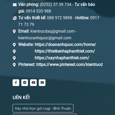
Văn phòng:
(0252) 37 39 734 -
Tư vấn báo
giá:
0914 535 988
Tư vấn thiết kế:
088 972 9898 -
Hotline:
0917
71 73 79
Email:
kientrucdaq@gmail.com -
kientrucanhquoc@gmail.com
Website:
https://doananhquoc.com/home/
https://thietkenhaphanthiet.com/
https://xaynhaphanthiet.com/
Pinterest:
https://www.pinterest.com/kientrucdaq/_s
LIÊN KẾT
Xây nhà trọn gói Lagi - Bình Thuận