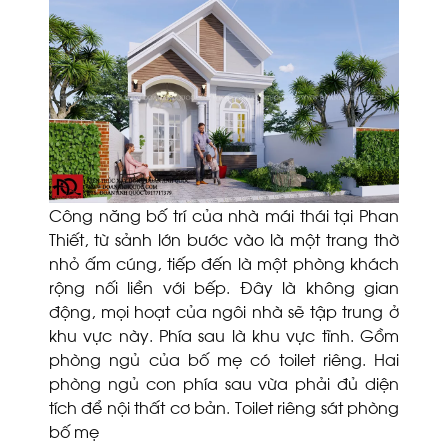
Công năng bố trí của nhà mái thái tại Phan
Thiết, từ sảnh lớn bước vào là một trang thờ
nhỏ ấm cúng, tiếp đến là một phòng khách
rộng nối liền với bếp. Đây là không gian
động, mọi hoạt của ngôi nhà sẽ tập trung ở
khu vực này. Phía sau là khu vực tĩnh. Gồm
phòng ngủ của bố mẹ có toilet riêng. Hai
phòng ngủ con phía sau vừa phải đủ diện
tích để nội thất cơ bản. Toilet riêng sát phòng
bố mẹ