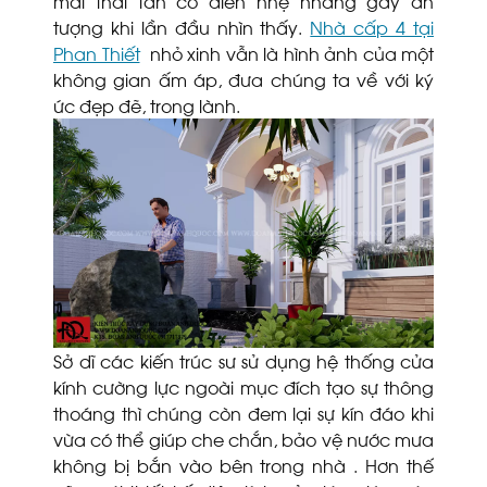
mái thái tân cổ điển nhẹ nhàng gây ấn
tượng khi lần đầu nhìn thấy.
Nhà cấp 4 tại
Phan Thiết
nhỏ xinh vẫn là hình ảnh của một
không gian ấm áp, đưa chúng ta về với ký
ức đẹp đẽ, trong lành.
Sở dĩ các kiến trúc sư sử dụng hệ thống cửa
kính cường lực ngoài mục đích tạo sự thông
thoáng thì chúng còn đem lại sự kín đáo khi
vừa có thể giúp che chắn, bảo vệ nước mưa
không bị bắn vào bên trong nhà . Hơn thế