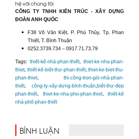
hệ với chúng tôi
CÔNG TY TNHH KIẾN TRÚC - XÂY DỰNG
ĐOÀN ANH QUỐC
F38 Võ Văn Kiệt, P. Phú Thủy, Tp. Phan
Thiết, T. Bình Thuận
0252.3739.734 – 0917.71.73.79
Tags:
thiết-kế-nhà-phan-thiết
,
thiet-ke-nha-phan-
thiet
,
thiết-kế-biệt-thự-phan-thiết
,
thiet-ke-biet-thu-
phan-thiet
,
thi-công-trọn-gói-nhà-phan-
thiết
,
công-ty-xây-dựng-bình-thuận
,
biệt-thự-đẹp
phan-thiết
,
thiet-ke-nha-pho-phan-thiet
,
thiết-kế
nhà-phố-phan-thiết
BÌNH LUẬN