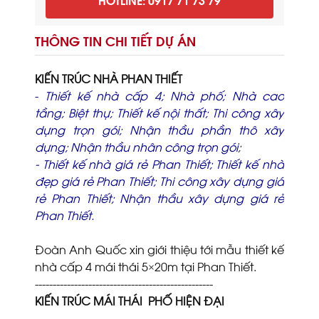
THÔNG TIN CHI TIẾT DỰ ÁN
KIẾN TRÚC NHÀ PHAN THIẾT
-
Thiết kế nhà cấp 4
;
N
hà phố;
Nhà cao
tầng;
Biệt thự
;
Thiết kế nội thất
;
Thi công xây
dựng trọn gói
;
Nhận thầu phần thô xây
dựng
;
Nhận thầu nhân công trọn gói
;
-
Thiết kế nhà giá rẻ Phan Thiết;
Thiết kế nhà
đẹp giá rẻ Phan Thiết;
Thi công xây dựng giá
rẻ Phan Thiết;
Nhận thầu xây dựng giá rẻ
Phan Thiế
t.
Đoàn Anh Quốc xin giới thiệu tới mẫu thiết kế
nhà cấp 4 mái thái 5×20m tại Phan Thiết.
--------------------------------------------------
KIẾN TRÚC MÁI THÁI
PHỐ HIỆN ĐẠI