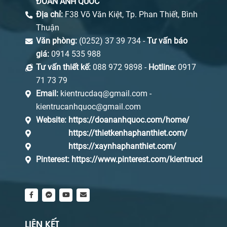
ĐOÀN ANH QUỐC
Địa chỉ:
F38 Võ Văn Kiệt, Tp. Phan Thiết, Bình
Thuận
Văn phòng:
(0252) 37 39 734 -
Tư vấn báo
giá:
0914 535 988
Tư vấn thiết kế:
088 972 9898 -
Hotline:
0917
71 73 79
Email:
kientrucdaq@gmail.com -
kientrucanhquoc@gmail.com
Website:
https://doananhquoc.com/home/
https://thietkenhaphanthiet.com/
https://xaynhaphanthiet.com/
Pinterest:
https://www.pinterest.com/kientrucdaq/_s
LIÊN KẾT