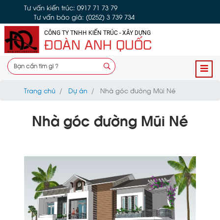
Tư vấn kiến trúc: 0917 71 73 79
Tư vấn báo giá: (0252) 3 739 734
CÔNG TY TNHH KIẾN TRÚC - XÂY DỰNG
ĐOÀN ANH QUỐC
Trang chủ
Dự án
Nhà góc đường Mũi Né
Nhà góc đường Mũi Né