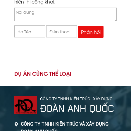
hiển thị công khai.
DỰ ÁN CÙNG THỂ LOẠI
CÔNG TY TNHH KIẾN TRÚC - XÂY DỰNG
ĐOÀN ANH QUỐC
CÔNG TY TNHH KIẾN TRÚC VÀ XÂY DỰNG