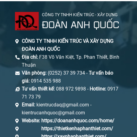
CÔNG TY TNHH KIẾN TRÚC - XÂY DỰNG
ĐOÀN ANH QUỐC
CÔNG TY TNHH KIẾN TRÚC VÀ XÂY DỰNG
ĐOÀN ANH QUỐC
Địa chỉ:
F38 Võ Văn Kiệt, Tp. Phan Thiết, Bình
Thuận
Văn phòng:
(0252) 37 39 734 -
Tư vấn báo
giá:
0914 535 988
Tư vấn thiết kế:
088 972 9898 -
Hotline:
0917
71 73 79
Email:
kientrucdaq@gmail.com -
kientrucanhquoc@gmail.com
Website:
https://doananhquoc.com/home/
https://thietkenhaphanthiet.com/
https://xaynhaphanthiet.com/