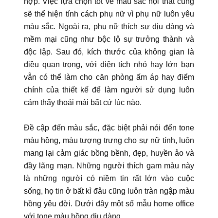
hợp. Việc lựa chọn tốt về màu sắc nội thất cũng
sẽ thể hiện tính cách phụ nữ vì phụ nữ luôn yêu
màu sắc. Ngoài ra, phụ nữ thích sự dịu dàng và
mềm mại cũng như bộc lộ sự trưởng thành và
độc lập. Sau đó, kích thước của không gian là
điều quan trọng, với diện tích nhỏ hay lớn bạn
vẫn có thể làm cho căn phòng ấm áp hay điểm
chính của thiết kế để làm người sử dụng luôn
cảm thấy thoải mái bất cứ lúc nào.
Đề cập đến màu sắc, đặc biệt phải nói đến tone
màu hồng, màu tượng trưng cho sự nữ tính, luôn
mang lại cảm giác bồng bềnh, đẹp, huyền ảo và
đầy lãng mạn. Những người thích gam màu này
là những người có niềm tin rất lớn vào cuộc
sống, họ tin ở bất kì đâu cũng luôn tràn ngập màu
hồng yêu đời. Dưới đây một số mẫu home office
với tone màu hồng dịu dàng.