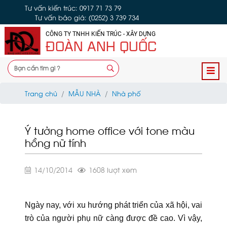
Tư vấn kiến trúc: 0917 71 73 79
Tư vấn báo giá: (0252) 3 739 734
CÔNG TY TNHH KIẾN TRÚC - XÂY DỰNG
ĐOÀN ANH QUỐC
Trang chủ
MẪU NHÀ
Nhà phố
Ý tưởng home office với tone màu
hồng nữ tính
14/10/2014
1608 lượt xem
Ngày nay, với xu hướng phát triển của xã hội, vai
trò của người phụ nữ càng được đề cao. Vì vậy,