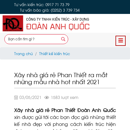
Tư vấn kiến trúc: 0917 71 73 79
Tư vấn báo giá: (0252) 3 739 734
CÔNG TY TNHH KIẾN TRÚC - XÂY DỰNG
ĐOÀN ANH QUỐC
Trang chủ
Thiết kế kiến trúc
Xây nhà giá rẻ Phan Thiết ra mắt
những mẫu nhà hot nhất 2021
03/05/2021
1583 lượt xem
Xây nhà giá rẻ Phan Thiết Đoàn Anh Quốc
xin được gửi tới các bạn đọc giả những thiết
kế nhà đẹp với phong cách kiến trúc hiện