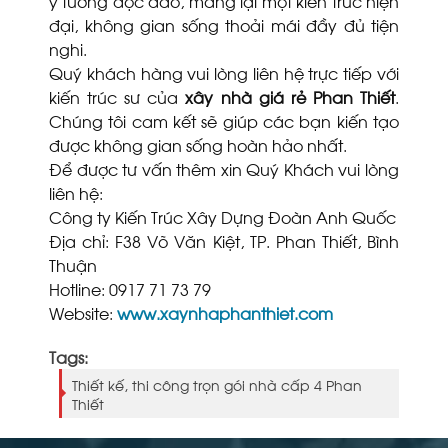
ý tưởng độc đáo, mang lại một kiến trúc hiện
đại, không gian sống thoải mái đầy đủ tiện
nghi.
Quý khách hàng vui lòng liên hệ trực tiếp với
kiến trúc sư của
xây nhà giá rẻ Phan Thiết
.
Chúng tôi cam kết sẽ giúp các bạn kiến tạo
được không gian sống hoàn hảo nhất.
Để được tư vấn thêm xin Quý Khách vui lòng
liên hệ:
Công ty Kiến Trúc Xây Dựng Đoàn Anh Quốc
Địa chỉ: F38 Võ Văn Kiệt, TP. Phan Thiết, Bình
Thuận
Hotline: 0917 71 73 79
Website:
www.xaynhaphanthiet.com
Tags:
Thiết kế, thi công trọn gói nhà cấp 4 Phan
Thiết