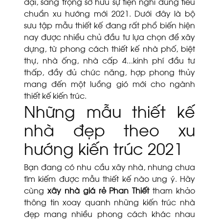
đại, sang trọng sở hữu sự tiện nghi đúng tiêu
chuẩn xu hướng mới 2021. Dưới đây là bộ
sưu tập mẫu thiết kế đang rất phổ biến hiện
nay được nhiều chủ đầu tư lựa chọn để xây
dựng, từ phong cách thiết kế nhà phố, biệt
thự, nhà ống, nhà cấp 4…kinh phí đầu tư
thấp, đầy đủ chức năng, hợp phong thủy
mang đến một luồng gió mới cho ngành
thiết kế kiến trúc.
Những mẫu thiết kế
nhà đẹp theo xu
hướng kiến trúc 2021
Bạn đang có nhu cầu xây nhà, nhưng chưa
tìm kiếm được mẫu thiết kế nào ưng ý. Hãy
cùng
xây nhà giá rẻ Phan Thiết
tham khảo
thông tin xoay quanh những kiến trúc nhà
đẹp mang nhiều phong cách khác nhau