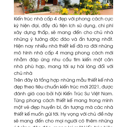
Kiến trúc nhà cấp 4 đẹp với phong cách cực
kỳ hiện đại, đầy đủ tiện ích sử dụng, chi phí
xây dựng thấp, sẽ mang đến cho chủ nhà
những ý tưởng độc đáo và ấn tượng nhất.
Hiện nay nhiều nhà thiết kế đã ra đời những
mô hình nhà cấp 4 mang phong cách mới
nhằm đáp ứng nhu cầu tìm kiến một căn
nhà phù hợp, mang tới sự hài lòng đối với
chủ nhà
Trên đây là tổng hợp những mẫu thiết kế nhà
đẹp theo tiêu chuẩn kiến trúc mới 2021, được
đánh giá cao bởi hội Kiến Trúc Sư Việt Nam.
Từng phong cách thiết kế mang trong mình
một vẻ đẹp huyền bí, ấn tượng mà các nhà
thiết kế muốn gửi tới. Hy vọng với chủ đề này
sẽ mang đến cho mọi người có thêm những