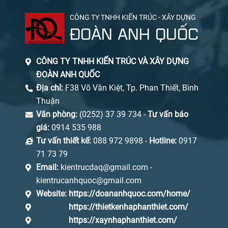
CÔNG TY TNHH KIẾN TRÚC - XÂY DỰNG
ĐOÀN ANH QUỐC
CÔNG TY TNHH KIẾN TRÚC VÀ XÂY DỰNG
ĐOÀN ANH QUỐC
Địa chỉ:
F38 Võ Văn Kiệt, Tp. Phan Thiết, Bình
Thuận
Văn phòng:
(0252) 37 39 734 -
Tư vấn báo
giá:
0914 535 988
Tư vấn thiết kế:
088 972 9898 -
Hotline:
0917
71 73 79
Email:
kientrucdaq@gmail.com -
kientrucanhquoc@gmail.com
Website:
https://doananhquoc.com/home/
https://thietkenhaphanthiet.com/
https://xaynhaphanthiet.com/