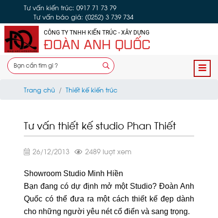
Tư vấn kiến trúc: 0917 71 73 79
Tư vấn báo giá: (0252) 3 739 734
CÔNG TY TNHH KIẾN TRÚC - XÂY DỰNG
ĐOÀN ANH QUỐC
Trang chủ
Thiết kế kiến trúc
Tư vấn thiết kế studio Phan Thiết
26/12/2013
2489 lượt xem
Showroom Studio Minh Hiền
Bạn đang có dự định mở một Studio? Đoàn Anh
Quốc có thể đưa ra một cách thiết kế đẹp dành
cho những người yêu nét cổ điển và sang trọng.