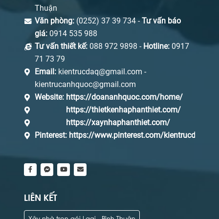
Thuận
Văn phòng:
(0252) 37 39 734 -
Tư vấn báo
giá:
0914 535 988
Tư vấn thiết kế:
088 972 9898 -
Hotline:
0917
71 73 79
Email:
kientrucdaq@gmail.com -
kientrucanhquoc@gmail.com
Website:
https://doananhquoc.com/home/
https://thietkenhaphanthiet.com/
https://xaynhaphanthiet.com/
Pinterest:
https://www.pinterest.com/kientrucdaq/_s
LIÊN KẾT
Xây nhà trọn gói Lagi - Bình Thuận