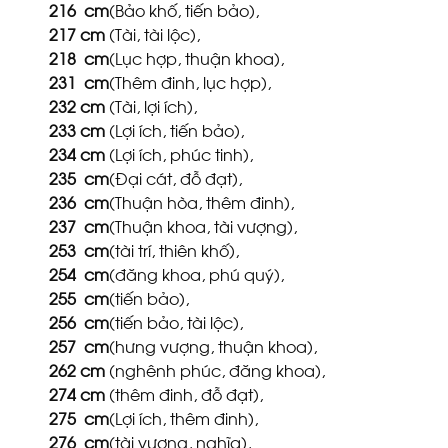
216
cm
(Bảo khố, tiến bảo),
217
cm
(Tài, tài lộc),
218
cm
(Lục hợp, thuận khoa),
231
cm
(Thêm đinh, lục hợp),
232
cm
(Tài, lợi ích),
233
cm
(Lợi ích, tiến bảo),
234
cm
(Lợi ích, phúc tinh),
235
cm
(Đại cát, đỗ đạt),
236
cm
(Thuận hòa, thêm đinh),
237
cm
(Thuận khoa, tài vượng),
253
cm
(tài trí, thiên khố),
254
cm
(đăng khoa, phú quý),
255
cm
(tiến bảo),
256
cm
(tiến bảo, tài lộc),
257
cm
(hưng vượng, thuận khoa),
262
cm
(nghênh phúc, đăng khoa),
274
cm
(thêm đinh, đỗ đạt),
275
cm
(Lợi ích, thêm đinh),
276
cm
(tài vượng, nghĩa),