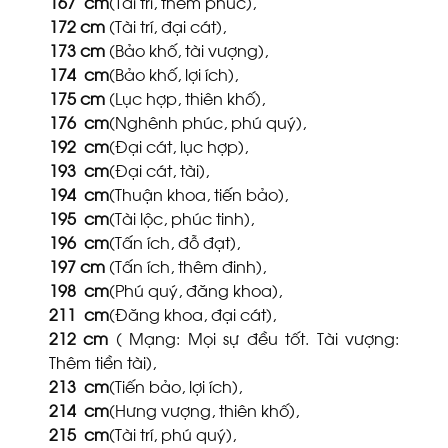
167
cm
(Tài trí, thêm phúc),
172
cm
(Tài trí, đại cát),
173
cm
(Bảo khố, tài vượng),
174
cm
(Bảo khố, lợi ích),
175
cm
(Lục hợp, thiên khố),
176
cm
(Nghênh phúc, phú quý),
192
cm
(Đại cát, lục hợp),
193
cm
(Đại cát, tài),
194
cm
(Thuận khoa, tiến bảo),
195
cm
(Tài lộc, phúc tinh),
196
cm
(Tấn ích, đỗ đạt),
197
cm
(Tấn ích, thêm đinh),
198
cm
(Phú quý, đăng khoa),
211
cm
(Đăng khoa, đại cát),
212
cm
( Mạng: Mọi sự đều tốt. Tài vượng:
Thêm tiền tài),
213
cm
(Tiến bảo, lợi ích),
214
cm
(Hưng vượng, thiên khố),
215
cm
(Tài trí, phú quý),