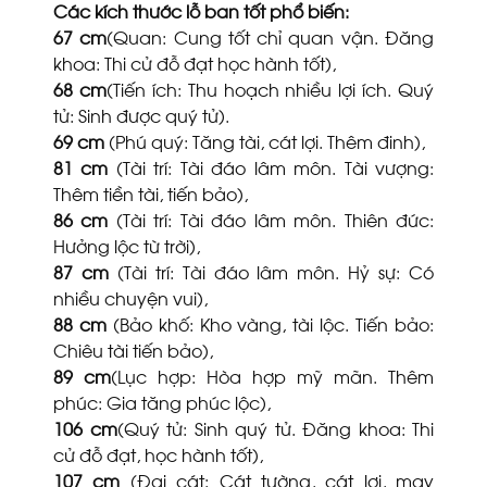
Các kích thước lỗ ban tốt phổ biến:
67 cm
(Quan: Cung tốt chỉ quan vận. Đăng
khoa: Thi cử đỗ đạt học hành tốt),
68
cm
(Tiến ích: Thu hoạch nhiều lợi ích. Quý
tử: Sinh được quý tử).
69
cm
(Phú quý: Tăng tài, cát lợi. Thêm đinh),
81
cm
(Tài trí: Tài đáo lâm môn. Tài vượng:
Thêm tiền tài, tiến bảo),
86
cm
(Tài trí: Tài đáo lâm môn. Thiên đức:
Hưởng lộc từ trời),
87
cm
(Tài trí: Tài đáo lâm môn. Hỷ sự: Có
nhiều chuyện vui),
88
cm
(Bảo khố: Kho vàng, tài lộc. Tiến bảo:
Chiêu tài tiến bảo),
89
cm
(Lục hợp: Hòa hợp mỹ mãn. Thêm
phúc: Gia tăng phúc lộc),
106
cm
(Quý tử: Sinh quý tử. Đăng khoa: Thi
cử đỗ đạt, học hành tốt),
107
cm
(Đại cát: Cát tường, cát lợi, may