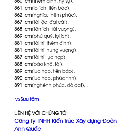
360
cm
(thêm đinh, hỷ sự),
361
cm
(lợi ích, tiến bảo),
362
cm
(nghĩa, thêm phúc),
367
cm
(tài lộc, đại cát),
368
cm
(tấn ích, tài vượng),
369
cm
(phú quý, lợi ích),
381
cm
(tài trí, thêm đinh),
381
cm
(tài trí, hưng vượng),
387
cm
(tài trí, lục hợp),
388
cm
(bảo khố, tài),
389
cm
(lục hợp, tiến bảo),
390
cm
(lục hợp, phúc tinh),
391
cm
(nghênh phúc, đỗ đạt)…
Sưu tầm
Vũ
LIÊN HỆ VỚI CHÚNG TÔI
Công ty TNHH Kiến trúc Xây dựng Đoàn
Anh Quốc