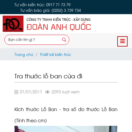
Tư vấn kiến trúc: 0917 71 73 79
Tư vấn báo giá: (0252) 3 739 734
CÔNG TY TNHH KIẾN TRÚC - XÂY DỰNG
ĐOÀN ANH QUỐC
Trang chủ
Thiết kế kiến trúc
Tra thước lỗ ban cửa đi
07/07/2017
2093 lượt xem
Kích thước Lỗ Ban - tra số đo thước Lỗ Ban
(Tính theo cm)