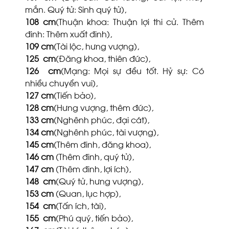
mắn. Quý tử: Sinh quý tử),
108
cm
(Thuận khoa: Thuận lợi thi cử. Thêm
đinh: Thêm xuất đinh),
109
cm
(Tài lộc, hưng vượng),
125
cm
(Đăng khoa, thiên đức),
126
cm
(Mạng: Mọi sự đều tốt. Hỷ sự: Có
nhiều chuyển vui),
127
cm
(Tiến bảo),
128
cm
(Hưng vượng, thêm đức),
133
cm
(Nghênh phúc, đại cát),
134
cm
(Nghênh phúc, tài vượng),
145
cm
(Thêm đinh, đăng khoa),
146
cm
(Thêm đinh, quý tử),
147
cm
(Thêm đinh, lợi ích),
148
cm
(Quý tử, hưng vượng),
153
cm
(Quan, lục hợp),
154
cm
(Tấn ích, tài),
155
cm
(Phú quý, tiến bảo),