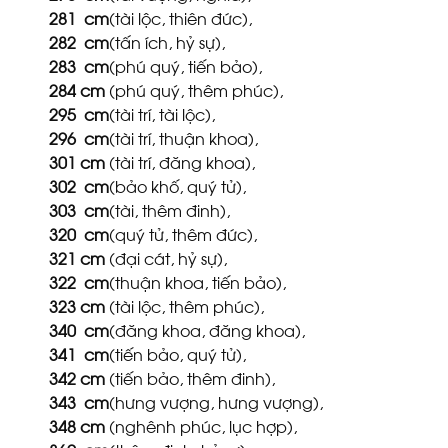
281
cm
(tài lộc, thiên đức),
282
cm
(tấn ích, hỷ sự),
283
cm
(phú quý, tiến bảo),
284
cm
(phú quý, thêm phúc),
295
cm
(tài trí, tài lộc),
296
cm
(tài trí, thuận khoa),
301
cm
(tài trí, đăng khoa),
302
cm
(bảo khố, quý tử),
303
cm
(tài, thêm đinh),
320
cm
(quý tử, thêm đức),
321
cm
(đại cát, hỷ sự),
322
cm
(thuận khoa, tiến bảo),
323
cm
(tài lộc, thêm phúc),
340
cm
(đăng khoa, đăng khoa),
341
cm
(tiến bảo, quý tử),
342
cm
(tiến bảo, thêm đinh),
343
cm
(hưng vượng, hưng vượng),
348
cm
(nghênh phúc, lục hợp),