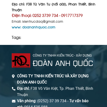
Địa chỉ: F38 Từ Văn Tư (nối dài), Phan Thiết, Bình
Thuận
Điện thoại: 0252 3739 734 - 0917717379
Email: kientrucdaq@gmail.com
www: doananhquoc.com
Tags:
CÔNG TY TNHH KIẾN TRÚC - XÂY DỰNG
ĐOÀN ANH QUỐC
CÔNG TY TNHH KIẾN TRÚC VÀ XÂY DỰNG
ĐOÀN ANH QUỐC
Địa chỉ:
F38 Võ Văn Kiệt, Tp. Phan Thiết, Bình
Thuận
Văn phòng:
(0252) 37 39 734 -
Tư vấn báo