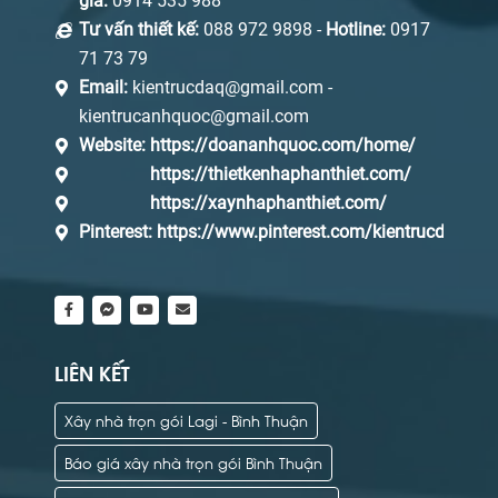
giá:
0914 535 988
Tư vấn thiết kế:
088 972 9898 -
Hotline:
0917
71 73 79
Email:
kientrucdaq@gmail.com -
kientrucanhquoc@gmail.com
Website:
https://doananhquoc.com/home/
https://thietkenhaphanthiet.com/
https://xaynhaphanthiet.com/
Pinterest:
https://www.pinterest.com/kientrucdaq/_s
LIÊN KẾT
Xây nhà trọn gói Lagi - Bình Thuận
Báo giá xây nhà trọn gói Bình Thuận