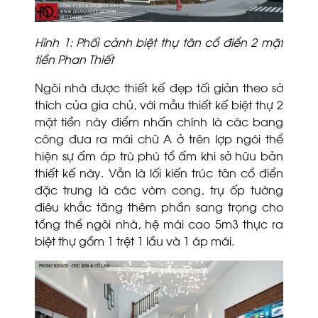
Hình 1: Phối cảnh biệt thự tân cổ điển 2 mặt
tiền Phan Thiết
Ngôi nhà được thiết kế đẹp tối giản theo sở
thích của gia chủ, với mẫu thiết kế biệt thự 2
mặt tiền này điểm nhấn chính là các bang
công đưa ra mái chữ A ở trên lợp ngói thể
hiện sự ấm áp trù phú tổ ấm khi sở hữu bản
thiết kế này. Vẫn là lối kiến trúc tân cổ điển
đặc trưng là các vòm cong, trụ ốp tường
điêu khắc tăng thêm phần sang trọng cho
tổng thể ngôi nhà, hệ mái cao 5m3 thực ra
biệt thự gồm 1 trệt 1 lầu và 1 áp mái.