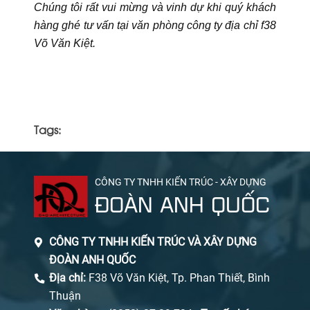
Chúng tôi rất vui mừng và vinh dự khi quý khách
hàng ghé tư vấn tại văn phòng công ty địa chỉ f38
Võ Văn Kiệt.
Tags:
CÔNG TY TNHH KIẾN TRÚC - XÂY DỰNG
ĐOÀN ANH QUỐC
CÔNG TY TNHH KIẾN TRÚC VÀ XÂY DỰNG
ĐOÀN ANH QUỐC
Địa chỉ:
F38 Võ Văn Kiệt, Tp. Phan Thiết, Bình
Thuận