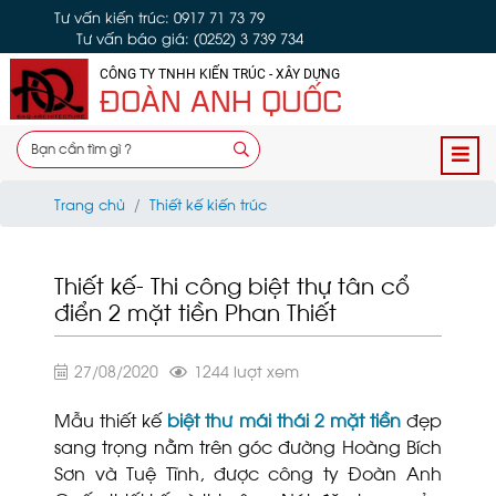
Tư vấn kiến trúc: 0917 71 73 79
Tư vấn báo giá: (0252) 3 739 734
CÔNG TY TNHH KIẾN TRÚC - XÂY DỰNG
ĐOÀN ANH QUỐC
Trang chủ
Thiết kế kiến trúc
Thiết kế- Thi công biệt thự tân cổ
điển 2 mặt tiền Phan Thiết
27/08/2020
1244 lượt xem
Mẫu thiết kế
biệt thư mái thái 2 mặt tiền
đẹp
sang trọng nằm trên góc đường Hoàng Bích
Sơn và Tuệ Tĩnh, được công ty Đoàn Anh