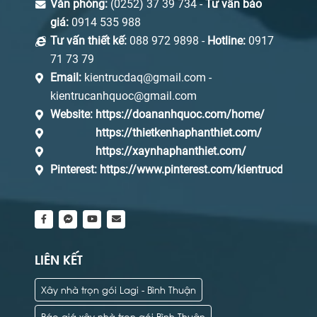
Văn phòng:
(0252) 37 39 734 -
Tư vấn báo
giá:
0914 535 988
Tư vấn thiết kế:
088 972 9898 -
Hotline:
0917
71 73 79
Email:
kientrucdaq@gmail.com -
kientrucanhquoc@gmail.com
Website:
https://doananhquoc.com/home/
https://thietkenhaphanthiet.com/
https://xaynhaphanthiet.com/
Pinterest:
https://www.pinterest.com/kientrucdaq/_s
LIÊN KẾT
Xây nhà trọn gói Lagi - Bình Thuận
Báo giá xây nhà trọn gói Bình Thuận