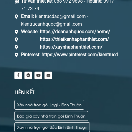
Tư vấn thiết kế:
088 972 9898 -
Hotline:
0917
71 73 79
Email:
kientrucdaq@gmail.com -
kientrucanhquoc@gmail.com
Website:
https://doananhquoc.com/home/
https://thietkenhaphanthiet.com/
https://xaynhaphanthiet.com/
Pinterest:
https://www.pinterest.com/kientrucdaq/_s
LIÊN KẾT
Xây nhà trọn gói Lagi - Bình Thuận
Báo giá xây nhà trọn gói Bình Thuận
Xây nhà trọn gói Bắc Bình Bình Thuận