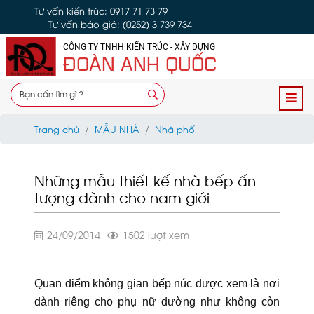
Tư vấn kiến trúc: 0917 71 73 79
Tư vấn báo giá: (0252) 3 739 734
CÔNG TY TNHH KIẾN TRÚC - XÂY DỰNG
ĐOÀN ANH QUỐC
Trang chủ
MẪU NHÀ
Nhà phố
Những mẫu thiết kế nhà bếp ấn
tượng dành cho nam giới
24/09/2014
1502 lượt xem
Quan điểm không gian bếp núc được xem là nơi
dành riêng cho phụ nữ dường như không còn