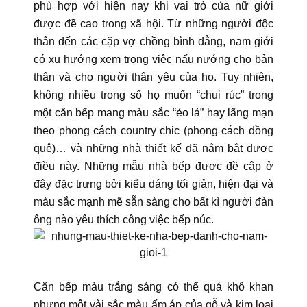
phù hợp với hiện nay khi vai trò của nữ giới
được đề cao trong xã hội. Từ những người độc
thân đến các cặp vợ chồng bình đẳng, nam giới
có xu hướng xem trọng việc nấu nướng cho bản
thân và cho người thân yêu của họ. Tuy nhiên,
không nhiều trong số họ muốn “chui rúc” trong
một căn bếp mang màu sắc “ẻo lả” hay lãng mạn
theo phong cách country chic (phong cách đồng
quê)… và những nhà thiết kế đã nắm bắt được
điều này. Những mẫu nhà bếp được đề cập ở
đây đặc trưng bởi kiểu dáng tối giản, hiện đại và
màu sắc mạnh mẽ sẵn sàng cho bất kì người đàn
ông nào yêu thích công việc bếp núc.
Căn bếp màu trắng sáng có thể quá khô khan
nhưng một vài sắc màu ấm áp của gỗ và kim loại