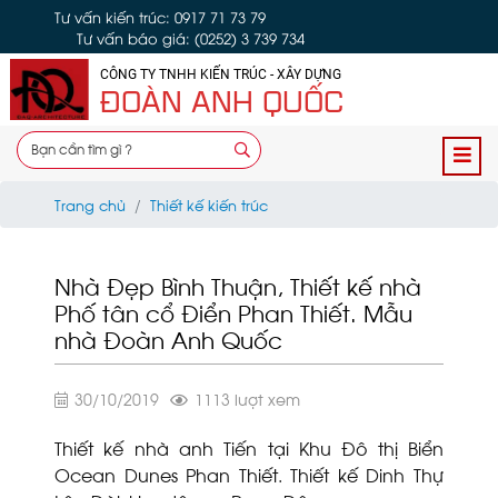
Tư vấn kiến trúc: 0917 71 73 79
Tư vấn báo giá: (0252) 3 739 734
CÔNG TY TNHH KIẾN TRÚC - XÂY DỰNG
ĐOÀN ANH QUỐC
Trang chủ
Thiết kế kiến trúc
Nhà Đẹp Bình Thuận, Thiết kế nhà
Phố tân cổ Điển Phan Thiết. Mẫu
nhà Đoàn Anh Quốc
30/10/2019
1113 lượt xem
Thiết kế nhà anh Tiến tại Khu Đô thị Biển
Ocean Dunes Phan Thiết. Thiết kế Dinh Thự