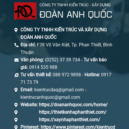
CÔNG TY TNHH KIẾN TRÚC - XÂY DỰNG
ĐOÀN ANH QUỐC
CÔNG TY TNHH KIẾN TRÚC VÀ XÂY DỰNG
ĐOÀN ANH QUỐC
Địa chỉ:
F38 Võ Văn Kiệt, Tp. Phan Thiết, Bình
Thuận
Văn phòng:
(0252) 37 39 734 -
Tư vấn báo
giá:
0914 535 988
Tư vấn thiết kế:
088 972 9898 -
Hotline:
0917
71 73 79
Email:
kientrucdaq@gmail.com -
kientrucanhquoc@gmail.com
Website:
https://doananhquoc.com/home/
https://thietkenhaphanthiet.com/
https://xaynhaphanthiet.com/
Pinterest:
https://www.pinterest.com/kientrucdaq/_s