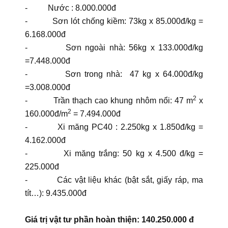
- Nước : 8.000.000đ
- Sơn lót chống kiềm: 73kg x 85.000đ/kg =
6.168.000đ
- Sơn ngoài nhà: 56kg x 133.000đ/kg
=7.448.000đ
- Sơn trong nhà: 47 kg x 64.000đ/kg
=3.008.000đ
2
- Trần thạch cao khung nhôm nổi: 47 m
x
2
160.000đ/m
= 7.494.000đ
- Xi măng PC40 : 2.250kg x 1.850đ/kg =
4.162.000đ
- Xi măng trắng: 50 kg x 4.500 đ/kg =
225.000đ
- Các vật liệu khác (bật sắt, giấy ráp, ma
tít…): 9.435.000đ
Giá trị vật tư phần hoàn thiện: 140.250.000 đ