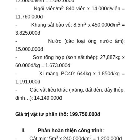
12.000đ/viên = 1.092.000đ
2
- Ngói viên/m
: 840 viên x 14.000đ/viên =
11.760.000đ
2
2
- Khung sắt bảo vệ: 8.5m
x 450.000đ/m
=
3.825.000đ
- Nước (các loại ống nước âm):
15.000.000đ
- Sơn tổng hợp (sơn sắt thép): 27,887kg x
60.000đ/kg = 1.673.000đ
- Xi măng PC40: 644kg x 1.850đ/kg =
1.191.000đ
- Các vật liệu khác ( xăng, đất đèn, dây thép,
đinh…): 14.149.000đ
Giá trị vật tư phần thô: 199.750.000đ
II.
Phàn hoàn thiện công trình
:
3
3
- Cát mịn: 5m
x 240.000đ/m
= 1.200.000đ