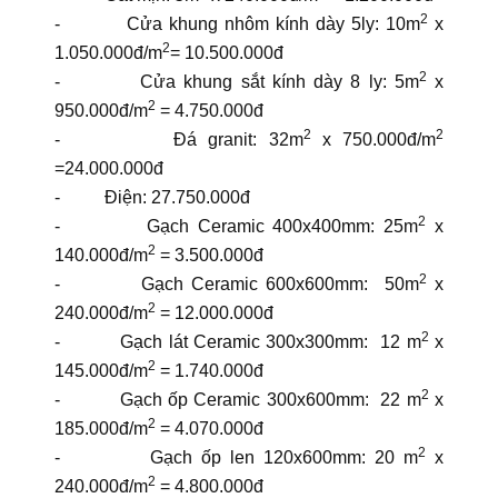
2
- Cửa khung nhôm kính dày 5ly: 10m
x
2
1.050.000đ/m
= 10.500.000đ
2
- Cửa khung sắt kính dày 8 ly: 5m
x
2
950.000đ/m
= 4.750.000đ
2
2
- Đá granit: 32m
x 750.000đ/m
=24.000.000đ
- Điện: 27.750.000đ
2
- Gạch Ceramic 400x400mm: 25m
x
2
140.000đ/m
= 3.500.000đ
2
- Gạch Ceramic 600x600mm: 50m
x
2
240.000đ/m
= 12.000.000đ
2
- Gạch lát Ceramic 300x300mm: 12 m
x
2
145.000đ/m
= 1.740.000đ
2
- Gạch ốp Ceramic 300x600mm: 22 m
x
2
185.000đ/m
= 4.070.000đ
2
- Gạch ốp len 120x600mm: 20 m
x
2
240.000đ/m
= 4.800.000đ