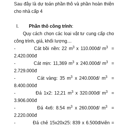
Sau đây là dự toán phần thô và phần hoàn thiện
cho nhà cấp 4
I.
Phần thô công trình
:
Quy cách chọn các loại vật tư cung cấp cho
công trình, giá, khối lượng…
3
3
- Cát bồi nền: 22 m
x 110.000đ/ m
=
2.420.000đ
3
3
- Cát mịn: 11,369 m
x 240.000đ/ m
=
2.729.000đ
3
3
- Cát vàng: 35 m
x 240.000đ/ m
=
8.400.000đ
3
3
- Đá 1x2: 12,21 m
x 320.000đ/ m
=
3.906.000đ
3
3
- Đá 4x6: 8.54 m
x 260.000đ/ m
=
2.220.000đ
- Đá chẻ 15x20x25: 839 x 6.500đ/viên =