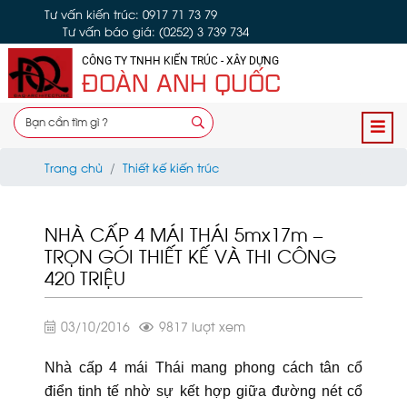
Tư vấn kiến trúc: 0917 71 73 79
Tư vấn báo giá: (0252) 3 739 734
CÔNG TY TNHH KIẾN TRÚC - XÂY DỰNG
ĐOÀN ANH QUỐC
Trang chủ
Thiết kế kiến trúc
NHÀ CẤP 4 MÁI THÁI 5mx17m –
TRỌN GÓI THIẾT KẾ VÀ THI CÔNG
420 TRIỆU
03/10/2016
9817 lượt xem
Nhà cấp 4 mái Thái mang phong cách tân cổ
điển tinh tế nhờ sự kết hợp giữa đường nét cổ