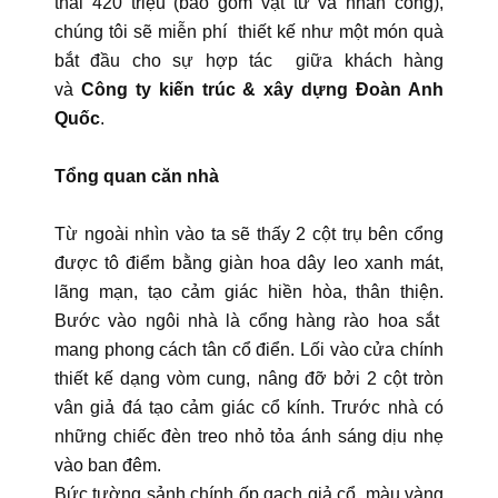
thái 420 triệu (bao gồm vật tư và nhân công),
chúng tôi sẽ miễn phí thiết kế như một món quà
bắt đầu cho sự hợp tác giữa khách hàng
và
Công ty kiến trúc & xây dựng Đoàn Anh
Quốc
.
Tổng quan căn nhà
Từ ngoài nhìn vào ta sẽ thấy 2 cột trụ bên cổng
được tô điểm bằng giàn hoa dây leo xanh mát,
lãng mạn, tạo cảm giác hiền hòa, thân thiện.
Bước vào ngôi nhà là cổng hàng rào hoa sắt
mang phong cách tân cổ điển. Lối vào cửa chính
thiết kế dạng vòm cung, nâng đỡ bởi 2 cột tròn
vân giả đá tạo cảm giác cổ kính. Trước nhà có
những chiếc đèn treo nhỏ tỏa ánh sáng dịu nhẹ
vào ban đêm.
Bức tường sảnh chính ốp gạch giả cổ, màu vàng