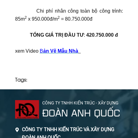
Chi phí nhân công toàn bộ công trình:
2
2
85m
x 950.000đ/m
= 80.750.000đ
TỔNG GIÁ TRỊ ĐẦU TƯ
:
420.750.000 đ
xem Video
B
ản Vẽ Mẫu Nhà
Tags:
CÔNG TY TNHH KIẾN TRÚC - XÂY DỰNG
ĐOÀN ANH QUỐC
CÔNG TY TNHH KIẾN TRÚC VÀ XÂY DỰNG
ĐOÀN ANH QUỐC