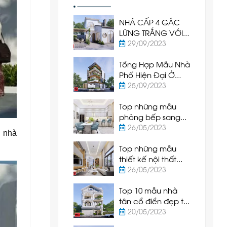
NHÀ CẤP 4 GÁC
LỮNG TRẮNG VỚI
CỬA VÒM TRÒN -
29/09/2023
SỰ KẾT HỢP TUYỆT
Tổng Hợp Mẫu Nhà
VỜI
Phố Hiện Đại Ở
Phan Thiết - Bình
25/09/2023
Thuận
Top những mẫu
phòng bếp sang
trọng và hiện đại
26/05/2023
i nhà
được ưa chuộng
Top những mẫu
nhất hiện nay
thiết kế nội thất
phòng khách hiện
26/05/2023
đại và sang trọng
Top 10 mẫu nhà
nhất hiện nay
tân cổ điển đẹp tại
Phan Thiết - Bình
20/05/2023
Thuận