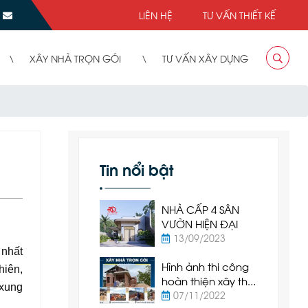
LIÊN HỆ
TƯ VẤN THIẾT KẾ
XÂY NHÀ TRỌN GÓI
TƯ VẤN XÂY DỰNG
Tin nổi bật
NHÀ CẤP 4 SÂN
VƯỜN HIỆN ĐẠI
13/09/2023
 nhất
Hình ảnh thi công
hiên,
hoàn thiện xây thô
 xung
nhà cấp 4 tại Hàm
07/11/2022