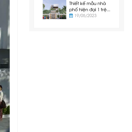
Thiết kế mẫu nhà
phố hiện đại 1 trệt
1 lầu tại Tuy Phong
19/05/2023
- Bình Thuận