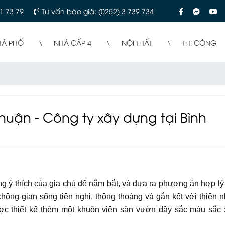
1 73 79
Tư vấn báo giá: (0252) 3 739 734
HÀ PHỐ
NHÀ CẤP 4
NỘI THẤT
THI CÔNG
Thuận - Công ty xây dựng tại Bình
àng ý thích của gia chủ để nắm bắt, và đưa ra phương án hợp lý
ng gian sống tiện nghi, thông thoáng và gắn kết với thiên n
c thiết kế thêm một khuôn viên sân vườn đầy sắc màu sắc