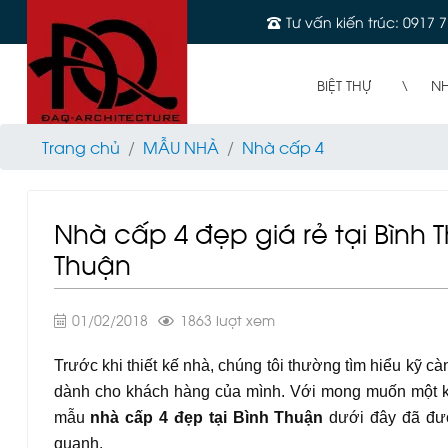
Tư vấn kiến trúc: 0917 7
BIỆT THỰ
N
Trang chủ
MẪU NHÀ
Nhà cấp 4
Nhà cấp 4 đẹp giá rẻ tại Bình 
Thuận
01/02/2018
1863 lượt xem
Trước khi thiết kế nhà, chúng tôi thường tìm hiểu kỹ c
dành cho khách hàng của mình. Với mong muốn một khô
mẫu
nhà cấp 4 đẹp tại Bình Thuận
dưới đây đã đượ
quanh.