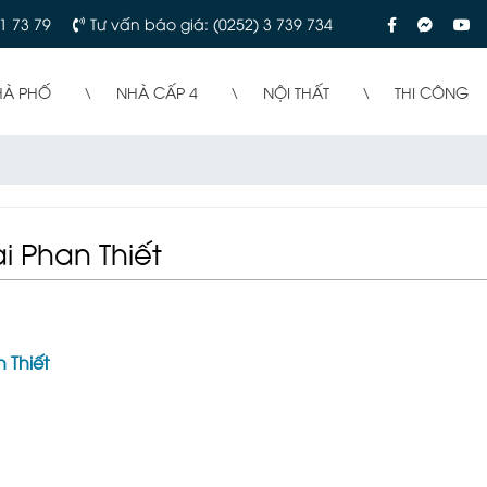
1 73 79
Tư vấn báo giá: (0252) 3 739 734
HÀ PHỐ
NHÀ CẤP 4
NỘI THẤT
THI CÔNG
i Phan Thiết
n Thiết