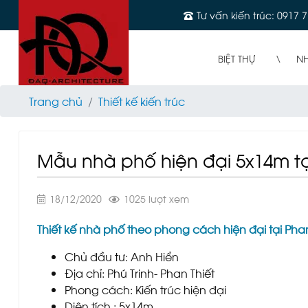
Tư vấn kiến trúc: 0917 7
BIỆT THỰ
N
Trang chủ
Thiết kế kiến trúc
Mẫu nhà phố hiện đại 5x14m tạ
18/12/2020
1025 lượt xem
Thiết kế nhà phố theo phong cách hiện đại tại Pha
Chủ đầu tư: Anh Hiển
Địa chỉ: Phú Trinh- Phan Thiết
Phong cách: Kiến trúc hiện đại
Diện tích : 5x14m