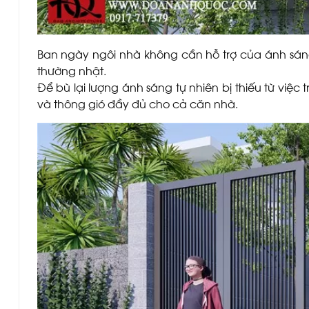
Ban ngày ngôi nhà không cần hỗ trợ của ánh sán
thường nhật.
Để bù lại lượng ánh sáng tự nhiên bị thiếu từ việc
và thông gió đầy đủ cho cả căn nhà.