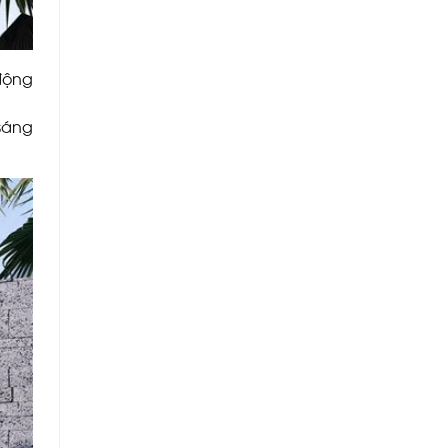
động
 sáng