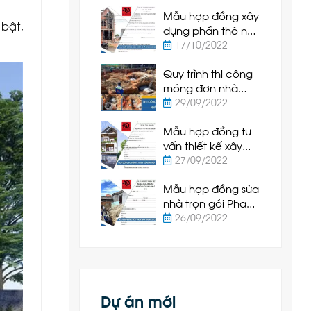
Hiệp Bình Thuận
Mẫu hợp đồng xây
bật,
dựng phần thô nhà
ở Phan Thiết
17/10/2022
Quy trình thi công
móng đơn nhà
cấp 4 tại Phan
29/09/2022
Thiết
Mẫu hợp đồng tư
vấn thiết kế xây
dựng Phan Thiết
27/09/2022
2022 mới nhất
Mẫu hợp đồng sửa
nhà trọn gói Phan
Thiết 2022 mới nhất
26/09/2022
Dự án mới