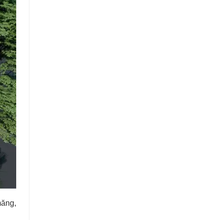
măng
,