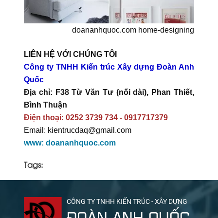
doananhquoc.com home-designing
LIÊN HỆ VỚI CHÚNG TÔI
Công ty TNHH Kiến trúc Xây dựng Đoàn Anh
Quốc
Địa chỉ: F38 Từ Văn Tư (nối dài), Phan Thiết,
Bình Thuận
Điện thoại: 0252 3739 734 - 0917717379
Email: kientrucdaq@gmail.com
www: doananhquoc.com
Tags:
CÔNG TY TNHH KIẾN TRÚC - XÂY DỰNG
ĐOÀN ANH QUỐC