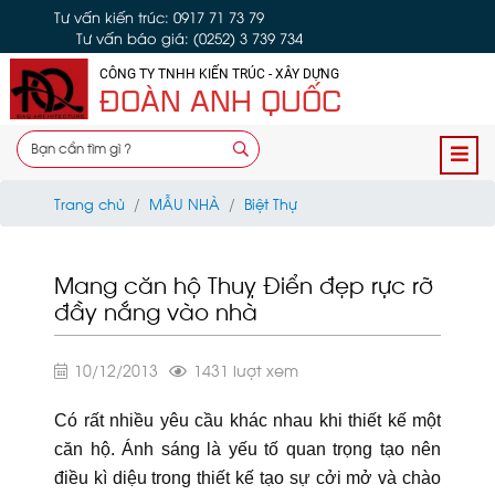
Tư vấn kiến trúc: 0917 71 73 79
Tư vấn báo giá: (0252) 3 739 734
CÔNG TY TNHH KIẾN TRÚC - XÂY DỰNG
ĐOÀN ANH QUỐC
Trang chủ
MẪU NHÀ
Biệt Thự
Mang căn hộ Thuỵ Điển đẹp rực rỡ
đầy nắng vào nhà
10/12/2013
1431 lượt xem
Có rất nhiều yêu cầu khác nhau khi thiết kế một
căn hộ. Ánh sáng là yếu tố quan trọng tạo nên
điều kì diệu trong thiết kế tạo sự cởi mở và chào