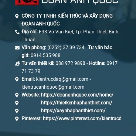
CÔNG TY TNHH KIẾN TRÚC VÀ XÂY DỰNG
ĐOÀN ANH QUỐC
Địa chỉ:
F38 Võ Văn Kiệt, Tp. Phan Thiết, Bình
Thuận
Văn phòng:
(0252) 37 39 734 -
Tư vấn báo
giá:
0914 535 988
Tư vấn thiết kế:
088 972 9898 -
Hotline:
0917
71 73 79
Email:
kientrucdaq@gmail.com -
kientrucanhquoc@gmail.com
Website:
https://doananhquoc.com/home/
https://thietkenhaphanthiet.com/
https://xaynhaphanthiet.com/
Pinterest:
https://www.pinterest.com/kientrucdaq/_s