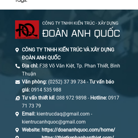
CÔNG TY TNHH KIẾN TRÚC - XÂY DỰNG
ĐOÀN ANH QUỐC
CÔNG TY TNHH KIẾN TRÚC VÀ XÂY DỰNG
ĐOÀN ANH QUỐC
Địa chỉ:
F38 Võ Văn Kiệt, Tp. Phan Thiết, Bình
Thuận
Văn phòng:
(0252) 37 39 734 -
Tư vấn báo
giá:
0914 535 988
Tư vấn thiết kế:
088 972 9898 -
Hotline:
0917
71 73 79
Email:
kientrucdaq@gmail.com -
kientrucanhquoc@gmail.com
Website:
https://doananhquoc.com/home/
https://thietkenhaphanthiet.com/