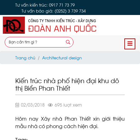
Tư vấn kiến trúc: 0917 71 73 79
Tư vấn báo giá: (0252) 3 739 734
CÔNG TY TNHH KIẾN TRÚC - XÂY DỰNG
ĐOÀN ANH QUỐC
Trang chủ
Architectural design
Kiến trúc nhà phố hiện đại khu dô
thị Biển Phan Thiết
02/03/2018
695 lượt xem
Hôm nay Xây nhà Phan Thiết xin giới thiệu
mẫu nhà có phong cách hiện đại.
Tags: