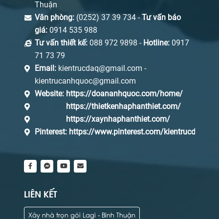
Thuận
Văn phòng:
(0252) 37 39 734 -
Tư vấn báo
giá:
0914 535 988
Tư vấn thiết kế:
088 972 9898 -
Hotline:
0917
71 73 79
Email:
kientrucdaq@gmail.com -
kientrucanhquoc@gmail.com
Website:
https://doananhquoc.com/home/
https://thietkenhaphanthiet.com/
https://xaynhaphanthiet.com/
Pinterest:
https://www.pinterest.com/kientrucdaq/_s
LIÊN KẾT
Xây nhà trọn gói Lagi - Bình Thuận