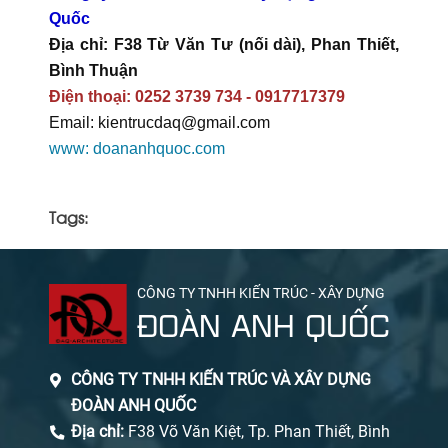
Quốc
Địa chỉ: F38 Từ Văn Tư (nối dài), Phan Thiết,
Bình Thuận
Điện thoại: 0252 3739 734 - 0917717379
Email: kientrucdaq@gmail.com
www: doananhquoc.com
Tags:
CÔNG TY TNHH KIẾN TRÚC - XÂY DỰNG
ĐOÀN ANH QUỐC
CÔNG TY TNHH KIẾN TRÚC VÀ XÂY DỰNG
ĐOÀN ANH QUỐC
Địa chỉ:
F38 Võ Văn Kiệt, Tp. Phan Thiết, Bình