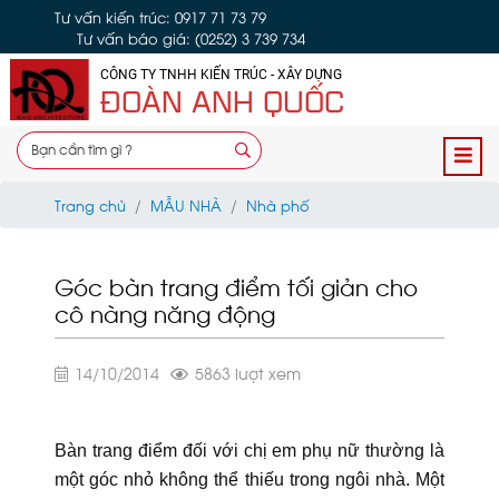
Tư vấn kiến trúc: 0917 71 73 79
Tư vấn báo giá: (0252) 3 739 734
CÔNG TY TNHH KIẾN TRÚC - XÂY DỰNG
ĐOÀN ANH QUỐC
Trang chủ
MẪU NHÀ
Nhà phố
Góc bàn trang điểm tối giản cho
cô nàng năng động
14/10/2014
5863 lượt xem
Bàn trang điểm đối với chị em phụ nữ thường là
một góc nhỏ không thể thiếu trong ngôi nhà. Một