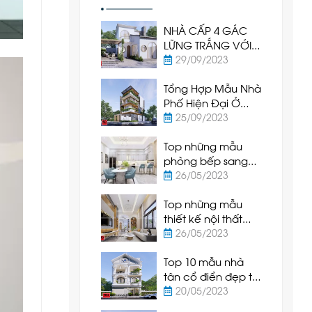
NHÀ CẤP 4 GÁC
LỮNG TRẮNG VỚI
CỬA VÒM TRÒN -
29/09/2023
SỰ KẾT HỢP TUYỆT
Tổng Hợp Mẫu Nhà
VỜI
Phố Hiện Đại Ở
Phan Thiết - Bình
25/09/2023
Thuận
Top những mẫu
phòng bếp sang
trọng và hiện đại
26/05/2023
được ưa chuộng
Top những mẫu
nhất hiện nay
thiết kế nội thất
phòng khách hiện
26/05/2023
đại và sang trọng
Top 10 mẫu nhà
nhất hiện nay
tân cổ điển đẹp tại
Phan Thiết - Bình
20/05/2023
Thuận