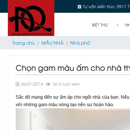
Tư vấn kiến trúc: 0917 7
BIỆT THỰ
N
Trang chủ
MẪU NHÀ
Nhà phố
Chọn gam màu ấm cho nhà t
06/01/2014
1613 lượt xem
Sắc đỏ mang đến sự ấm áp cho ngôi nhà của bạn. Nếu mà
với những gam màu nóng tạo nên sự hoàn hảo.