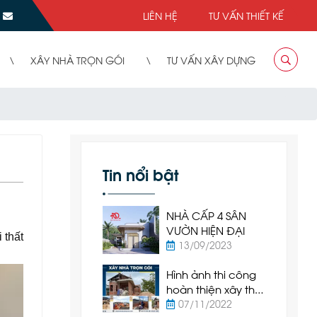
LIÊN HỆ
TƯ VẤN THIẾT KẾ
XÂY NHÀ TRỌN GÓI
TƯ VẤN XÂY DỰNG
Tin nổi bật
NHÀ CẤP 4 SÂN
VƯỜN HIỆN ĐẠI
 thất
13/09/2023
Hình ảnh thi công
hoàn thiện xây thô
nhà cấp 4 tại Hàm
07/11/2022