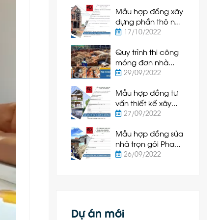
Hiệp Bình Thuận
Mẫu hợp đồng xây
dựng phần thô nhà
ở Phan Thiết
17/10/2022
Quy trình thi công
móng đơn nhà
cấp 4 tại Phan
29/09/2022
Thiết
Mẫu hợp đồng tư
vấn thiết kế xây
dựng Phan Thiết
27/09/2022
2022 mới nhất
Mẫu hợp đồng sửa
nhà trọn gói Phan
Thiết 2022 mới nhất
26/09/2022
Dự án mới