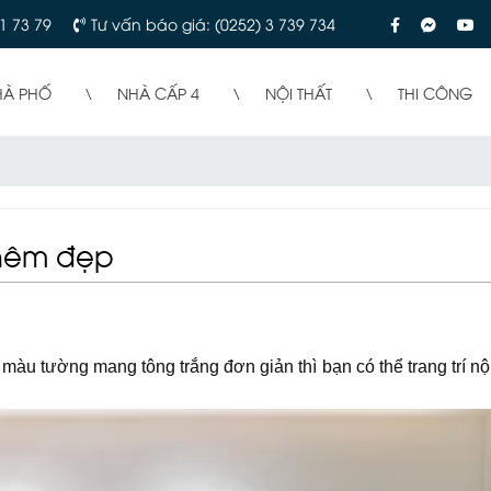
1 73 79
Tư vấn báo giá: (0252) 3 739 734
HÀ PHỐ
NHÀ CẤP 4
NỘI THẤT
THI CÔNG
hêm đẹp
u tường mang tông trắng đơn giản thì bạn có thể trang trí nội