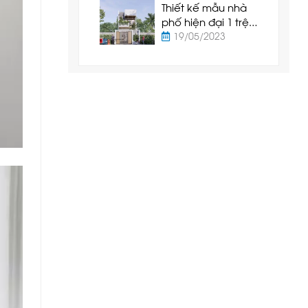
Thiết kế mẫu nhà
phố hiện đại 1 trệt
1 lầu tại Tuy Phong
19/05/2023
- Bình Thuận