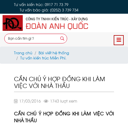
Tư vấn kiến trúc: 0917 71 73 79
Tư vấn báo giá: (0252) 3 739 734
CÔNG TY TNHH KIẾN TRÚC - XÂY DỰNG
ĐOÀN ANH QUỐC
Trang chủ
Bài viết hệ thống
Tư vấn kiến trúc Miễn Phí.
CẦN CHÚ Ý HỢP ĐỒNG KHI LÀM
VIỆC VỚI NHÀ THẦU
17/03/2016
1743 lượt xem
CẦN CHÚ Ý HỢP ĐỒNG KHI LÀM VIỆC VỚI
NHÀ THẦU