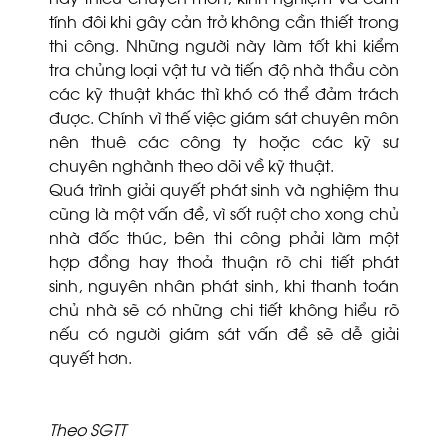
tính đôi khi gây cản trở không cần thiết trong
thi công. Những người này làm tốt khi kiểm
tra chủng loại vật tư và tiến độ nhà thầu còn
các kỹ thuật khác thì khó có thể đảm trách
được. Chính vì thế việc giám sát chuyên môn
nên thuê các công ty hoặc các kỹ sư
chuyên nghành theo dõi về kỹ thuật.
Quá trình giải quyết phát sinh và nghiệm thu
cũng là một vấn đề, vì sốt ruột cho xong chủ
nhà đốc thúc, bên thi công phải làm một
hợp đồng hay thoả thuận rõ chi tiết phát
sinh, nguyên nhân phát sinh, khi thanh toán
chủ nhà sẽ có những chi tiết không hiểu rõ
nếu có người giám sát vấn đề sẽ dễ giải
quyết hơn.
Theo SGTT