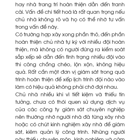
hay nhà trang trí hoàn thiện dẫn đến tranh
cãi. Vấn đề chi tiết hoá là rất quan trọng nếu
chủ nhà không rõ và họ có thể nhờ tư vấn
trong vấn đề này.
Có trường hợp xây xong phần thô, đến phần
hoàn thiện chủ nhà tự ký với nhiều đội hoàn
thiện, mà không có người đứng ra kiểm soát
sắp xếp sẽ dẫn đến tình trạng nhiều đội vào
thi công chồng chéo, lộn xộn, không hiệu
quả. Rất cần một đơn vị giám sát trong quá
trình hoàn thiện để xếp lịch trình đội nào vào
làm có hiệu quả không phải chờ đợi nhau.
Chủ nhà nhiều khi vì tiết kiệm và thiếu tin
tưởng, chưa có thói quen sử dụng dịch vụ
của các công ty giám sát chuyên nghiệp
nên thường nhờ người nhà đã từng xây nhà
hoặc có chút kinh nghiệm xây nhà để giám
sát, kiêm quản lý công trình. Những người
này thiếu chuyên môn, kinh nghiệm và cảm