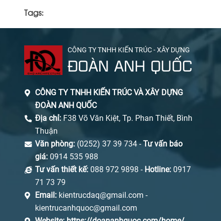
Tags:
CÔNG TY TNHH KIẾN TRÚC - XÂY DỰNG
ĐOÀN ANH QUỐC
CÔNG TY TNHH KIẾN TRÚC VÀ XÂY DỰNG
ĐOÀN ANH QUỐC
Địa chỉ:
F38 Võ Văn Kiệt, Tp. Phan Thiết, Bình
Thuận
Văn phòng:
(0252) 37 39 734 -
Tư vấn báo
giá:
0914 535 988
Tư vấn thiết kế:
088 972 9898 -
Hotline:
0917
71 73 79
Email:
kientrucdaq@gmail.com -
kientrucanhquoc@gmail.com
Website:
https://doananhquoc.com/home/