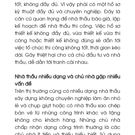
tốt, không đầy đủ. Vì vậy phải có một hồ sơ
kỹ thuật đầy đủ và chuyên nghiệp. Đây là
căn cứ quan trọng để nhà thầu báo giá, lập
kế hoạch để nhà thầu thi công. Việc hồ sơ
thiết kế không đầy đủ, vừa thiết kế vừa thi
công hoặc thiết kế không đúng sẽ dẫn tới
việc tổ chức thi công không tốt, thời gian kéo
dài. Gây thiệt hại cho cả chủ đầu tư và nhà
thầu, dễ dẫn tới tranh cãi nhau.
Nhà thầu nhiều dạng và chủ nhà gặp nhiều
vấn đề
Trên thị trường cũng có nhiều dạng nhà thầu
xây dựng không chuyên nghiệp làm ăn nhỏ
lẻ và chụp giựt hoặc có nhà thầu sao chép
bản vẽ từ những công trình khác và tặng
không cho khách hàng. Những chủ nhà
chấp nhận dạng công trình thường là các
chủ nhà ít tiền và thiếu hiểu biết. Sử dụng