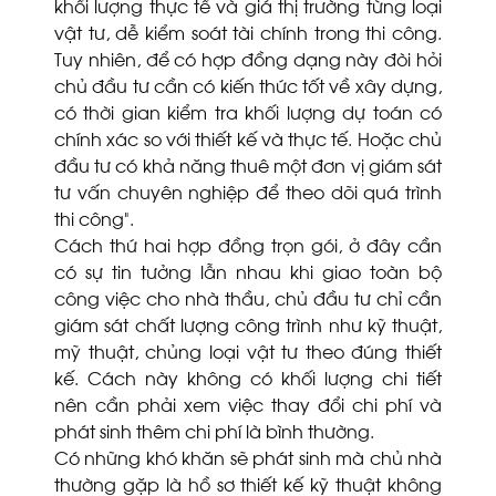
khối lượng thực tế và giá thị trường từng loại
vật tư, dễ kiểm soát tài chính trong thi công.
Tuy nhiên, để có hợp đồng dạng này đòi hỏi
chủ đầu tư cần có kiến thức tốt về xây dựng,
có thời gian kiểm tra khối lượng dự toán có
chính xác so với thiết kế và thực tế. Hoặc chủ
đầu tư có khả năng thuê một đơn vị giám sát
tư vấn chuyên nghiệp để theo dõi quá trình
thi công”.
Cách thứ hai hợp đồng trọn gói, ở đây cần
có sự tin tưởng lẫn nhau khi giao toàn bộ
công việc cho nhà thầu, chủ đầu tư chỉ cần
giám sát chất lượng công trình như kỹ thuật,
mỹ thuật, chủng loại vật tư theo đúng thiết
kế. Cách này không có khối lượng chi tiết
nên cần phải xem việc thay đổi chi phí và
phát sinh thêm chi phí là bình thường.
Có những khó khăn sẽ phát sinh mà chủ nhà
thường gặp là hồ sơ thiết kế kỹ thuật không