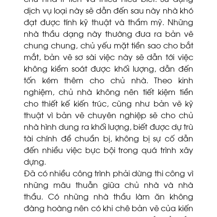
dịch vụ loại này sẽ dẫn đến sau này nhà khó
đạt được tính kỹ thuật và thẩm mỹ. Những
nhà thầu dạng này thường đưa ra bản vẽ
chung chung, chủ yếu mặt tiền sao cho bắt
mắt, bản vẽ sơ sài việc này sẽ dẫn tới việc
không kiểm soát được khối lượng, dẫn đến
tốn kém thêm cho chủ nhà. Theo kinh
nghiệm, chủ nhà không nên tiết kiệm tiền
cho thiết kế kiến trúc, cũng như bản vẽ kỹ
thuật vì bản vẽ chuyên nghiệp sẽ cho chủ
nhà hình dung ra khối lượng, biết được dự trù
tài chính để chuẩn bị, không bị sự cố dẫn
đến nhiều việc bực bội trong quá trình xây
dựng.
Đã có nhiều công trình phải dừng thi công vì
những mâu thuẫn giữa chủ nhà và nhà
thầu. Có những nhà thầu làm ăn không
đàng hoàng nên có khi chê bản vẽ của kiến