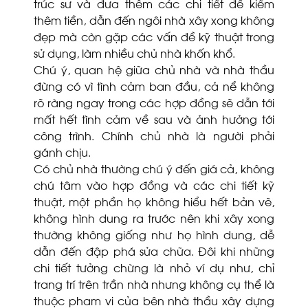
trúc sư và đưa thêm các chi tiết để kiếm
thêm tiền, dẫn đến ngôi nhà xây xong không
đẹp mà còn gặp các vấn đề kỹ thuật trong
sử dụng, làm nhiều chủ nhà khốn khổ.
Chú ý, quan hệ giữa chủ nhà và nhà thầu
đừng có vì tình cảm ban đầu, cả nể không
rõ ràng ngay trong các hợp đồng sẽ dẫn tới
mất hết tình cảm về sau và ảnh hưởng tới
công trình. Chính chủ nhà là người phải
gánh chịu.
Có chủ nhà thường chú ý đến giá cả, không
chú tâm vào hợp đồng và các chi tiết kỹ
thuật, một phần họ không hiểu hết bản vẽ,
không hình dung ra trước nên khi xây xong
thường không giống như họ hình dung, dễ
dẫn đến đập phá sửa chữa. Đôi khi những
chi tiết tưởng chừng là nhỏ ví dụ như, chỉ
trang trí trên trần nhà nhưng không cụ thể là
thuộc pham vi của bên nhà thầu xây dựng