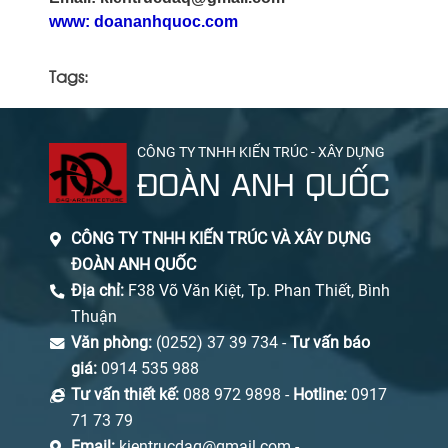
www: doananhquoc.com
Tags:
CÔNG TY TNHH KIẾN TRÚC - XÂY DỰNG
ĐOÀN ANH QUỐC
CÔNG TY TNHH KIẾN TRÚC VÀ XÂY DỰNG
ĐOÀN ANH QUỐC
Địa chỉ:
F38 Võ Văn Kiệt, Tp. Phan Thiết, Bình
Thuận
Văn phòng:
(0252) 37 39 734 -
Tư vấn báo
giá:
0914 535 988
Tư vấn thiết kế:
088 972 9898 -
Hotline:
0917
71 73 79
Email:
kientrucdaq@gmail.com -