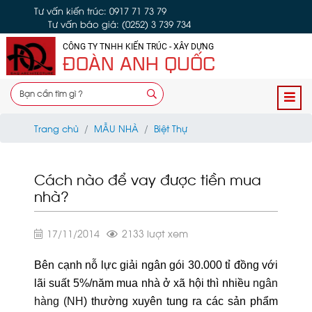
Tư vấn kiến trúc: 0917 71 73 79
Tư vấn báo giá: (0252) 3 739 734
CÔNG TY TNHH KIẾN TRÚC - XÂY DỰNG
ĐOÀN ANH QUỐC
Trang chủ
MẪU NHÀ
Biệt Thự
Cách nào để vay được tiền mua
nhà?
17/11/2014
2133 lượt xem
Bên cạnh nỗ lực giải ngân gói 30.000 tỉ đồng với
lãi suất 5%/năm mua nhà ở xã hội thì nhiều
ng
ân
hàng
(NH
) thường xuyên tung ra các sản phẩm