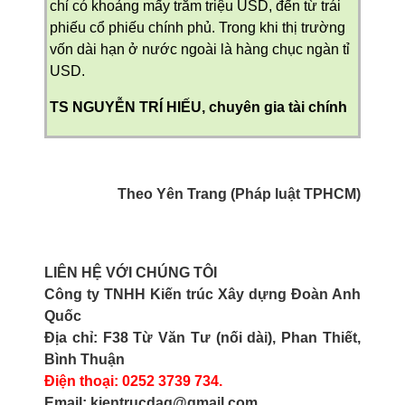
chỉ có khoảng mấy trăm triệu USD, đến từ trái
phiếu cổ phiếu chính phủ. Trong khi thị trường
vốn dài hạn ở nước ngoài là hàng chục ngàn tỉ
USD.
TS NGUYỄN TRÍ HIẾU, chuyên gia tài chính
Theo Yên Trang (Pháp luật TPHCM)
LIÊN HỆ VỚI CHÚNG TÔI
Công ty TNHH Kiến trúc Xây dựng Đoàn Anh
Quốc
Địa chỉ: F38 Từ Văn Tư (nối dài), Phan Thiết,
Bình Thuận
Điện thoại: 0252 3739 734.
Email: kientrucdaq@gmail.com