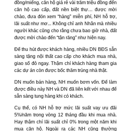
đồng/miếng, căn hộ giá rẻ vài trăm triệu đồng đến
căn hộ cao cấp, đất nền biệt thự… được mời
chào, đưa đón xem “hàng” miễn phí, NH hỗ trợ,
lãi suất như mơ... Không chỉ anh Nhân mà nhiều
người khác cũng cho rằng chưa bao giờ nhà, đất
được mời chào đến “tận răng” như hiện nay.
Để thu hút được khách hàng, nhiều DN BĐS sẵn
sàng tặng nội thất cao cấp cho khách mua nhà,
giao sổ đỏ ngay. Thậm chí khách hàng tham gia
các dự án còn được bốc thăm trúng nhà thật.
DN muốn bán hàng, NH muốn bơm vốn. Để làm
được điều này NH và DN đã liên kết với nhau để
sẵn sàng tung hàng khi có khách.
Cụ thể, có NH hỗ trợ mức lãi suất vay ưu đãi
5%/năm trong vòng 12 tháng đầu khi mua nhà.
Hay thậm chí lãi suất chỉ 0% trong một năm khi
mua căn hộ. Ngoài ra các NH cũng thường