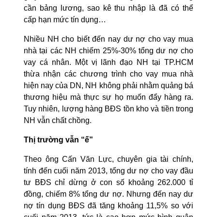
cần bảng lương, sao kê thu nhập là đã có thể
cấp hạn mức tín dụng…
Nhiều NH cho biết đến nay dư nợ cho vay mua
nhà tại các NH chiếm 25%-30% tổng dư nợ cho
vay cá nhân. Một vị lãnh đạo NH tại TP.HCM
thừa nhận các chương trình cho vay mua nhà
hiện nay của DN, NH không phải nhằm quảng bá
thương hiệu mà thực sự họ muốn đẩy hàng ra.
Tuy nhiên, lượng hàng BĐS tồn kho và tiền trong
NH vẫn chất chồng.
Thị trường vẫn “ế”
Theo ông Cấn Văn Lực, chuyên g
ia
tài chính
,
tính đến cuối năm 2013, tổng dư nợ cho vay đầu
tư BĐS chỉ dừng ở con số khoảng 262.000 tỉ
đồng, chiếm 8% tổng dư nợ. Nhưng đến nay dư
nợ tín dụng BĐS đã tăng khoảng 11,5% so với