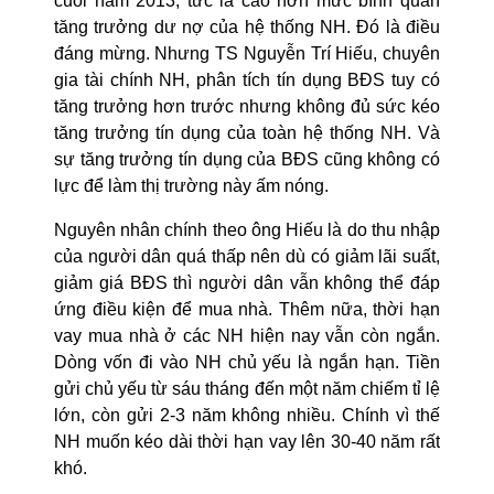
cuối năm 2013, tức là cao hơn mức bình quân
tăng trưởng dư nợ của hệ thống NH. Đó là điều
đáng
mừng. Nhưng TS Nguyễn Trí Hiếu, chuyên
gia tài chính NH, phân tích tín dụng BĐS tuy có
tăng trưởng hơn trước nhưng không đủ sức kéo
tăng trưởng tín dụng của toàn hệ thống NH. Và
sự tăng trưởng tín dụng của BĐS cũng không có
lực để làm thị trường này ấm nóng.
Nguyên nhân chính theo ông Hiếu là do thu nhập
của người dân quá thấp nên dù có giảm lãi suất,
giảm giá BĐS thì người dân vẫn không thể đáp
ứng điều kiện để mua nhà. Thêm nữa, thời hạn
vay mua nhà ở các NH hiện nay vẫn còn ngắn.
Dòng vốn đi vào NH chủ yếu là ngắn hạn. Tiền
gửi chủ yếu từ sáu tháng đến một năm chiếm tỉ lệ
lớn, còn gửi 2-3 năm không nhiều. Chính vì thế
NH muốn kéo dài thời hạn vay lên 30-40 năm rất
khó.