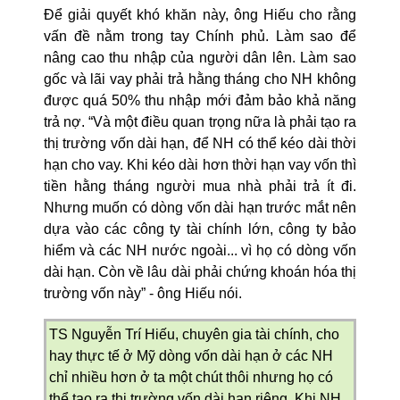
Để giải quyết khó khăn này, ông Hiếu cho rằng
vấn đề nằm trong tay Chính phủ. Làm sao để
nâng cao thu nhập của người dân lên. Làm sao
gốc và lãi vay phải trả hằng tháng cho NH không
được quá 50% thu nhập mới đảm bảo khả năng
trả nợ. “Và một điều quan trọng nữa là phải tạo ra
thị trường vốn dài hạn, để NH có thể kéo dài thời
hạn cho vay. Khi kéo dài hơn thời hạn vay vốn thì
tiền hằng tháng người mua nhà phải trả ít đi.
Nhưng muốn có dòng vốn dài hạn trước mắt nên
dựa vào các công ty tài chính lớn, công ty bảo
hiểm và các NH nước ngoài... vì họ có dòng vốn
dài hạn. Còn về lâu dài phải
chứng khoán
hóa t
hị
trường vốn này” - ông Hiếu nói.
TS Nguyễn Trí Hiếu, chuyên gia tài chính, cho
hay thực tế ở Mỹ dòng vốn dài hạn ở các NH
chỉ nhiều hơn ở ta một chút thôi nhưng họ có
thể tạo ra thị trường vốn dài hạn riêng. Khi NH