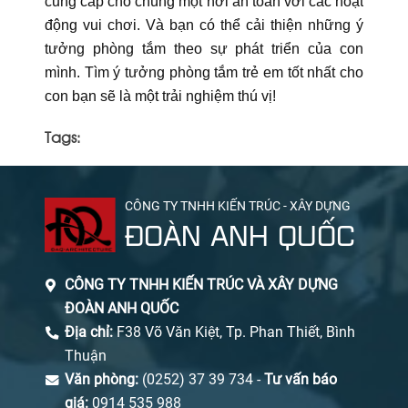
cung cấp cho chúng một nơi an toàn với các hoạt
động vui chơi. Và bạn có thể cải thiện những ý
tưởng phòng tắm theo sự phát triển của con
mình. Tìm ý tưởng phòng tắm trẻ em tốt nhất cho
con bạn sẽ là một trải nghiệm thú vị!
Tags:
CÔNG TY TNHH KIẾN TRÚC - XÂY DỰNG
ĐOÀN ANH QUỐC
CÔNG TY TNHH KIẾN TRÚC VÀ XÂY DỰNG
ĐOÀN ANH QUỐC
Địa chỉ:
F38 Võ Văn Kiệt, Tp. Phan Thiết, Bình
Thuận
Văn phòng:
(0252) 37 39 734 -
Tư vấn báo
giá:
0914 535 988