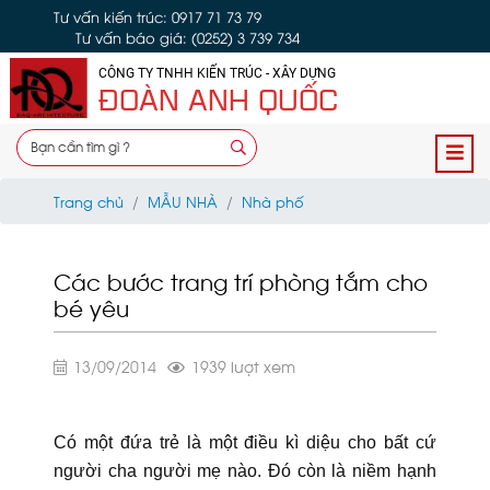
Tư vấn kiến trúc: 0917 71 73 79
Tư vấn báo giá: (0252) 3 739 734
CÔNG TY TNHH KIẾN TRÚC - XÂY DỰNG
ĐOÀN ANH QUỐC
Trang chủ
MẪU NHÀ
Nhà phố
Các bước trang trí phòng tắm cho
bé yêu
13/09/2014
1939 lượt xem
Có một đứa trẻ là một điều kì diệu cho bất cứ
người cha người mẹ nào. Đó còn là niềm hạnh