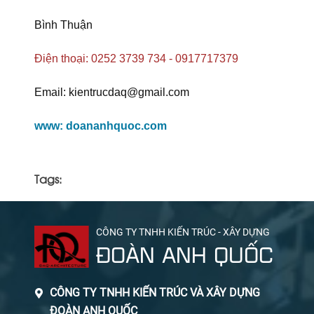
Bình Thuận
Điện thoại: 0252 3739 734 - 0917717379
Email: kientrucdaq@gmail.com
www: doananhquoc.com
Tags:
CÔNG TY TNHH KIẾN TRÚC - XÂY DỰNG
ĐOÀN ANH QUỐC
CÔNG TY TNHH KIẾN TRÚC VÀ XÂY DỰNG
ĐOÀN ANH QUỐC