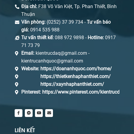
Địa chỉ:
F38 Võ Văn Kiệt, Tp. Phan Thiết, Bình
Thuận
Văn phòng:
(0252) 37 39 734 -
Tư vấn báo
giá:
0914 535 988
Tư vấn thiết kế:
088 972 9898 -
Hotline:
0917
71 73 79
Email:
kientrucdaq@gmail.com -
kientrucanhquoc@gmail.com
Website:
https://doananhquoc.com/home/
https://thietkenhaphanthiet.com/
https://xaynhaphanthiet.com/
Pinterest:
https://www.pinterest.com/kientrucdaq/_s
LIÊN KẾT