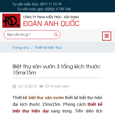
Tư vấn kiến trúc: 0917 71 73 79
Tư vấn báo giá: (0252) 3 739 734
CÔNG TY TNHH KIẾN TRÚC - XÂY DỰNG
ĐOÀN ANH QUỐC
Trang chủ
Thiết kế kiến trúc
Biệt thự sân vườn 3 tầng kích thước
15mx15m
16/12/2015
3314 lượt xem
Thiết kế
biệt thự sân vườn
thiết kế biệt thự hiện
đại kích thước 15mx15m. Phong cách
t
hiết kế
biệt thự hiện đại
sang trọng. Trên diện tích