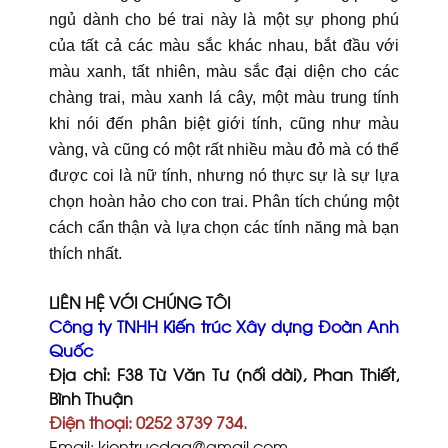
ngủ dành cho bé trai này là một sự phong phú
của tất cả các màu sắc khác nhau, bắt đầu với
màu xanh, tất nhiên, màu sắc đại diện cho các
chàng trai, màu xanh lá cây, một màu trung tính
khi nói đến phân biệt giới tính, cũng như màu
vàng, và cũng có một rất nhiều màu đỏ mà có thể
được coi là nữ tính, nhưng nó thực sự là sự lựa
chọn hoàn hảo cho con trai. Phân tích chúng một
cách cẩn thận và lựa chọn các tính năng mà bạn
thích nhất.
LIÊN HỆ VỚI CHÚNG TÔI
Công ty TNHH Kiến trúc Xây dựng Đoàn Anh
Quốc
Địa chỉ: F38 Từ Văn Tư (nối dài), Phan Thiết,
Bình Thuận
Điện thoại: 0252 3739 734.
Email: kientrucdaq@gmail.com