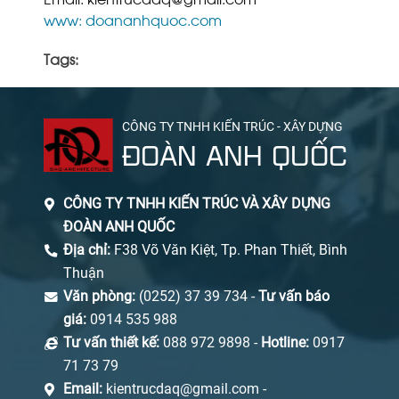
www: doananhquoc.com
Tags:
CÔNG TY TNHH KIẾN TRÚC - XÂY DỰNG
ĐOÀN ANH QUỐC
CÔNG TY TNHH KIẾN TRÚC VÀ XÂY DỰNG
ĐOÀN ANH QUỐC
Địa chỉ:
F38 Võ Văn Kiệt, Tp. Phan Thiết, Bình
Thuận
Văn phòng:
(0252) 37 39 734 -
Tư vấn báo
giá:
0914 535 988
Tư vấn thiết kế:
088 972 9898 -
Hotline:
0917
71 73 79
Email:
kientrucdaq@gmail.com -