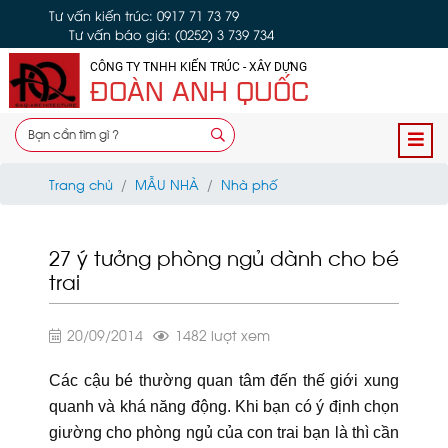
Tư vấn kiến trúc: 0917 71 73 79
Tư vấn báo giá: (0252) 3 739 734
CÔNG TY TNHH KIẾN TRÚC - XÂY DỰNG
ĐOÀN ANH QUỐC
Trang chủ
MẪU NHÀ
Nhà phố
27 ý tưởng phòng ngủ dành cho bé
trai
20/09/2014
1482 lượt xem
Các cậu bé thường quan tâm đến thế giới xung
quanh và khá năng động. Khi bạn có ý định chọn
giường cho phòng ngủ của con trai bạn là thì cần