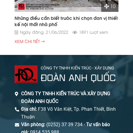
10
Những điều cần biết trước khi chọn đơn vị thiết
kế nội thất nhà phố
Ngày đăng: 21/06/2022
1891 Lượt xem
XEM CHI TIẾT
CÔNG TY TNHH KIẾN TRÚC - XÂY DỰNG
ĐOÀN ANH QUỐC
CÔNG TY TNHH KIẾN TRÚC VÀ XÂY DỰNG
ĐOÀN ANH QUỐC
Địa chỉ:
F38 Võ Văn Kiệt, Tp. Phan Thiết, Bình
Thuận
Văn phòng:
(0252) 37 39 734 -
Tư vấn báo
giá:
0914 535 988