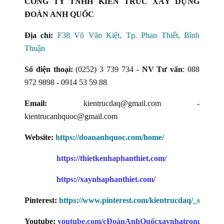
CÔNG TY TNHH KIẾN TRÚC XÂY DỰNG
ĐOÀN ANH QUỐC
Địa chỉ:
F38 Võ Văn Kiệt, Tp. Phan Thiết, Bình
Thuận
Số điện thoại:
(0252) 3 739 734 -
NV Tư vấn
: 088
972 9898 - 0914 53 59 88
Email:
kientrucdaq@gmail.com -
kientrucanhquoc@gmail.com
Website:
https://doananhquoc.com/home/
https://thietkenhaphanthiet.com/
https://xaynhaphanthiet.com/
Pinterest:
https://www.pinterest.com/kientrucdaq/_saved/
Youtube:
youtube.com/cĐoànAnhQuốcxaynhatrongoi
-
yo