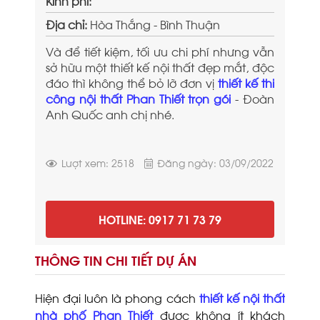
Kinh phí:
Địa chỉ:
Hòa Thắng - Bình Thuận
Và để tiết kiệm, tối ưu chi phí nhưng vẫn
sở hữu một thiết kế nội thất đẹp mắt, độc
đáo thì không thể bỏ lỡ đơn vị
thiết kế thi
công nội thất Phan Thiết trọn gói
- Đoàn
Anh Quốc anh chị nhé.
Lượt xem: 2518
Đăng ngày: 03/09/2022
HOTLINE: 0917 71 73 79
THÔNG TIN CHI TIẾT DỰ ÁN
Hiện đại luôn là phong cách
thiết kế nội thất
nhà phố Phan Thiết
được không ít khách