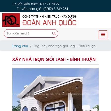
Tư vấn kiến trúc: 0917 71 73 79
Tư vấn báo giá: (0252) 3 739 734
CÔNG TY TNHH KIẾN TRÚC - XÂY DỰNG
ĐOÀN ANH QUỐC
Trang chủ
Tag: Xây nhà trọn gói Lagi - Bình Thuận
XÂY NHÀ TRỌN GÓI LAGI - BÌNH THUẬN