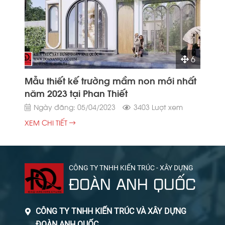
6
Mẫu thiết kế trường mầm non mới nhất
năm 2023 tại Phan Thiết
Ngày đăng: 05/04/2023
3403 Lượt xem
XEM CHI TIẾT
CÔNG TY TNHH KIẾN TRÚC - XÂY DỰNG
ĐOÀN ANH QUỐC
CÔNG TY TNHH KIẾN TRÚC VÀ XÂY DỰNG
ĐOÀN ANH QUỐC