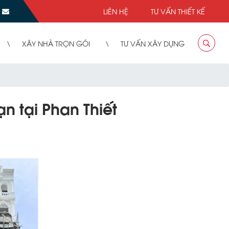
LIÊN HỆ
TƯ VẤN THIẾT KẾ
XÂY NHÀ TRỌN GÓI
TƯ VẤN XÂY DỰNG
n tại Phan Thiết