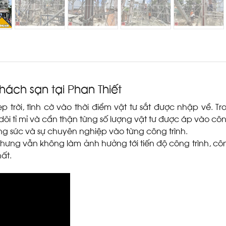
hách sạn tại Phan Thiết
trời, tình cờ vào thời điểm vật tư sắt được nhập về. T
 dõi tỉ mỉ và cẩn thận từng số lượng vật tư được áp vào côn
g sức và sự chuyên nghiệp vào từng công trình.
 nhưng vẫn không làm ảnh hưởng tới tiến độ công trình, c
ất.