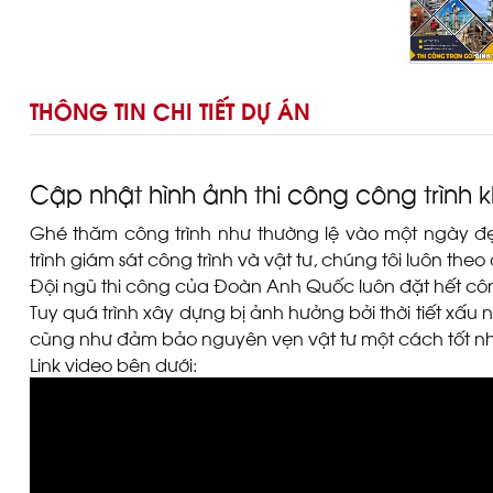
THÔNG TIN CHI TIẾT DỰ ÁN
Cập nhật hình ảnh thi công công trình k
Ghé thăm công trình như thường lệ vào một ngày đẹp 
trình giám sát công trình và vật tư, chúng tôi luôn theo
Đội ngũ thi công của Đoàn Anh Quốc luôn đặt hết côn
Tuy quá trình xây dựng bị ảnh hưởng bởi thời tiết xấu
cũng như đảm bảo nguyên vẹn vật tư một cách tốt nh
Link video bên dưới: