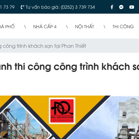
1 73 79
Tư vấn báo giá: (0252) 3 739 734
HÀ PHỐ
NHÀ CẤP 4
NỘI THẤT
THI CÔNG
 công trình khách sạn tại Phan Thiết
nh thi công công trình khách sạ