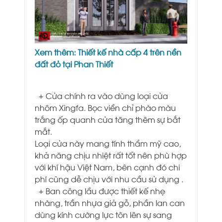
Xem thêm:
Thiết kế nhà cấp 4 trên nền
đất đỏ tại Phan Thiết
+ Cửa chính ra vào dùng loại cửa
nhôm Xingfa. Bọc viền chỉ phào màu
trắng ốp quanh cửa tăng thêm sự bắt
mắt.
Loại cửa này mang tính thẩm mỹ cao,
khả năng chịu nhiệt rất tốt nên phù hợp
với khí hậu Việt Nam, bên cạnh đó chi
phí cũng dễ chịu với nhu cầu sử dụng .
+ Ban công lầu được thiết kế nhẹ
nhàng, trần nhựa giả gỗ, phần lan can
dùng kính cường lực tôn lên sự sang