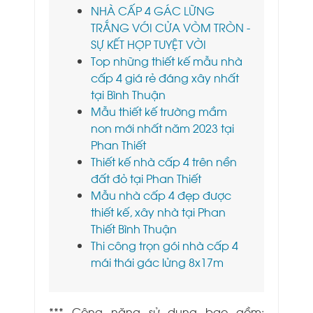
NHÀ CẤP 4 GÁC LỮNG
TRẮNG VỚI CỬA VÒM TRÒN -
SỰ KẾT HỢP TUYỆT VỜI
Top những thiết kế mẫu nhà
cấp 4 giá rẻ đáng xây nhất
tại Bình Thuận
Mẫu thiết kế trường mầm
non mới nhất năm 2023 tại
Phan Thiết
Thiết kế nhà cấp 4 trên nền
đất đỏ tại Phan Thiết
Mẫu nhà cấp 4 đẹp được
thiết kế, xây nhà tại Phan
Thiết Bình Thuận
Thi công trọn gói nhà cấp 4
mái thái gác lửng 8x17m
*** Công năng sử dụng bao gồm: