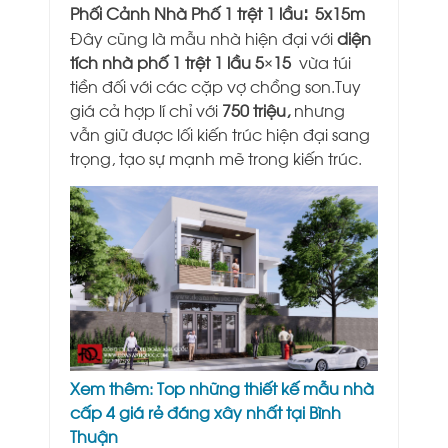
:
Phối Cảnh Nhà Phố
1 trệt 1 lầu
5x15m
Đây cũng là mẫu nhà hiện đại với
diện
tích nhà phố 1 trệt 1 lầu 5×15
vừa túi
tiền đối với các cặp vợ chồng son.Tuy
giá cả hợp lí chỉ với
750 triệu,
nhưng
vẫn giữ được lối kiến trúc hiện đại sang
trọng, tạo sự mạnh mẽ trong kiến trúc.
Xem thêm:
Top những thiết kế mẫu nhà
cấp 4 giá rẻ đáng xây nhất tại Bình
Thuận