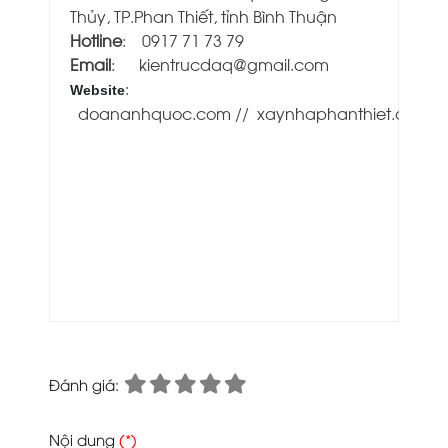
Thủy, TP.Phan Thiết, tỉnh Bình Thuận
Hotline
: 0917 71 73 79
Email
: kientrucdaq@gmail.com
:
Website
doananhquoc.com
//
xaynhaphanthiet.com
Đánh giá:
Nội dung
(*)