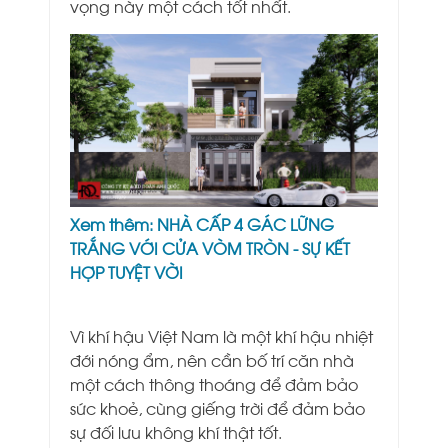
vọng này một cách tốt nhất.
Xem thêm:
NHÀ CẤP 4 GÁC LỮNG
TRẮNG VỚI CỬA VÒM TRÒN - SỰ KẾT
HỢP TUYỆT VỜI
Vì khí hậu Việt Nam là một khí hậu nhiệt
đới nóng ẩm, nên cần bố trí căn nhà
một cách thông thoáng để đảm bảo
sức khoẻ, cùng giếng trời để đảm bảo
sự đối lưu không khí thật tốt.