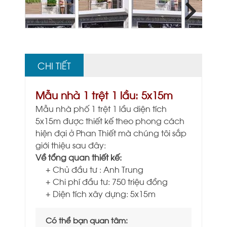
Next
CHI TIẾT
Mẫu nhà 1 trệt 1 lầu: 5x15m
Mẫu
nhà phố 1 trệt 1 lầu diện tích
5x15m
được thiết kế theo phong cách
hiện đại ở Phan Thiết mà chúng tôi sắp
giới thiệu sau đây:
Về tổng quan thiết kế:
+ Chủ đầu tư : Anh Trung
+ Chi phí đầu tư: 750 triệu đồng
+ Diện tích xây dựng: 5x15m
Có thể bạn quan tâm: