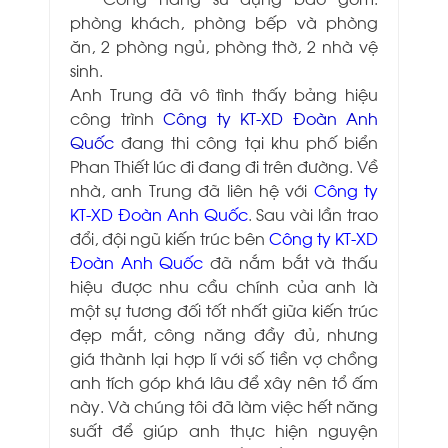
phòng khách, phòng bếp và phòng
ăn, 2 phòng ngủ, phòng thờ, 2 nhà vệ
sinh.
Anh Trung đã vô tình thấy bảng hiệu
công trình
Công ty KT-XD Đoàn Anh
Quốc
đang thi công tại khu phố biển
Phan Thiết lúc đi đang đi trên đường. Về
nhà, anh Trung đã liên hệ với
Công ty
KT-XD Đoàn Anh Quốc
. Sau vài lần trao
đổi, đội ngũ kiến trúc bên
Công ty KT-XD
Đoàn Anh Quốc
đã nắm bắt và thấu
hiệu được nhu cầu chính của anh là
một sự tương đối tốt nhất giữa kiến trúc
đẹp mắt, công năng đầy đủ, nhưng
giá thành lại hợp lí với số tiền vợ chồng
anh tích góp khá lâu để xây nên tổ ấm
này. Và chúng tôi đã làm việc hết năng
suất để giúp anh thực hiện nguyện