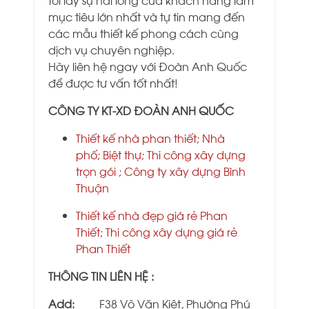
mục tiêu lớn nhất và tự tin mang đến
các mẫu thiết kế phong cách cùng
dịch vụ chuyên nghiệp.
Hãy liên hệ ngay với Đoàn Anh Quốc
để được tư vấn tốt nhất!
CÔNG TY KT-XD ĐOÀN ANH QUỐC
Thiết kế nhà phan thiết
;
Nhà
phố
;
Biệt thự
;
Thi công xây dựng
trọn gói
;
Công ty xây dựng Bình
Thuận
Thiết kế nhà đẹp giá rẻ Phan
Thiết
;
Thi công xây dựng giá rẻ
Phan Thiết
THÔNG TIN LIÊN HỆ :
Add:
F38 Võ Văn Kiệt, Phường Phú