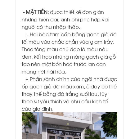
- MẶT TIỀN:
được thiết kế đơn giản
nhưng hiện đại, kinh phí phù hợp với
người có thu nhập thấp.
+ Hai bậc tam cấp bằng gạch giả đá
tối màu vừa chắc chắn vừa giảm trầy.
Theo tông màu chủ đạo là màu nâu
đen, kết hợp những mảng gạch giả gỗ
tạo nên một bồn hoa trước lan can
mang nét hài hòa.
+ Phần sảnh chính của ngôi nhà được
ốp gạch giả đá màu xám, ở đây có thể
thay thế bằng đá trắng suối lau, tùy
theo sự yêu thích và nhu cầu kinh tế
của gia đình.