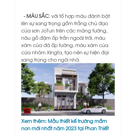
- MÀU SẮC
: với tổ hợp màu đánh bật
lên sự sang trọng gồm trắng chủ đạo
của sơn JoTun trên các mảng tường,
nâu gỗ đậm ốp trần ngoài trời, màu
xám của đá ốp tường, màu xám của
cửa nhôm Xingfa, tạo nên sự hiện đại
sang trọng cho ngôi nhà.
Xem thêm:
Mẫu thiết kế trường mầm
non mới nhất năm 2023 tại Phan Thiết