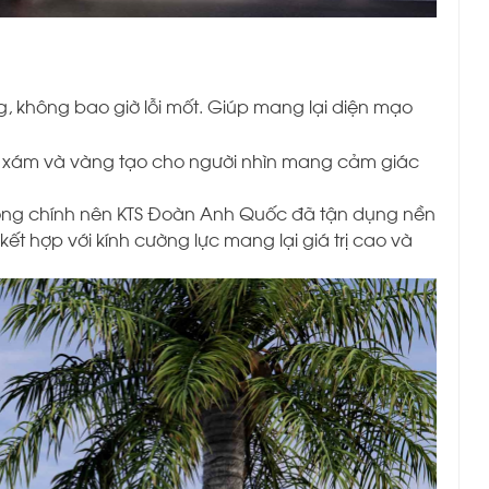
, không bao giờ lỗi mốt. Giúp mang lại diện mạo
ng, xám và vàng tạo cho người nhìn mang cảm giác
cổng chính nên KTS Đoàn Anh Quốc đã tận dụng nền
t hợp với kính cường lực mang lại giá trị cao và