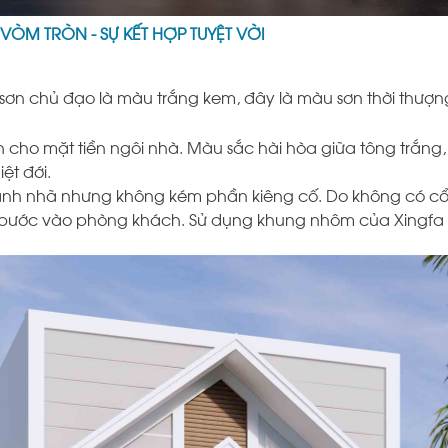
ÒM TRÒN - SỰ KẾT HỢP TUYỆT VỜI
ơn chủ đạo là màu trắng kem, đây là màu sơn thời thượng
ấn cho mặt tiền ngôi nhà. Màu sắc hài hòa giữa tông trắ
ệt đới.
 thanh nhã nhưng không kém phần kiêng cố. Do không có 
i bước vào phòng khách. Sử dụng khung nhôm của Xingfa kế