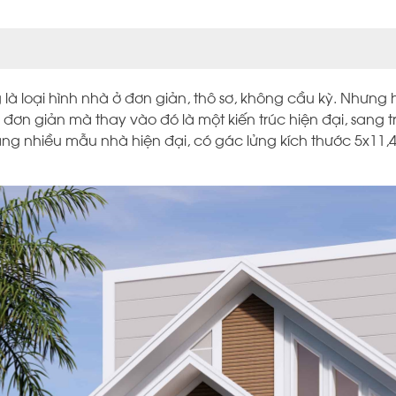
là loại hình nhà ở đơn giản, thô sơ, không cầu kỳ. Nhưng hi
 đơn giản mà thay vào đó là một kiến trúc hiện đại, sang t
g nhiều mẫu nhà hiện đại, có gác lửng kích thước 5x11,4m đ