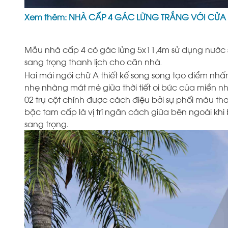
Xem thêm:
NHÀ CẤP 4 GÁC LỮNG TRẮNG VỚI CỬA V
Mẫu nhà cấp 4 có gác lửng 5x11,4m sử dụng nước s
sang trọng thanh lịch cho căn nhà
.
Hai mái ngói chữ A thiết kế song song tạo điểm nh
nhẹ nhàng mát mẻ giữa thời tiết oi bức của miền nhi
02 trụ cột chính được cách điệu bởi sự phối màu
bậc tam cấp là vị trí ngăn cách giữa bên ngoài kh
sang trọng.