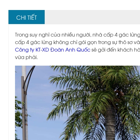
CHI TIẾT
Trong suy nghĩ của nhiều người, nhà cấp 4 gác lửng 
cấp 4 gác lửng không chỉ gói gọn trong sự thô sơ và
Công ty KT-XD Đoàn Anh Quốc
sẽ gởi đến khách hàn
vừa phải.