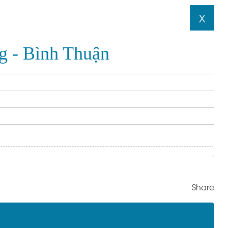
X
g - Bình Thuận
Share