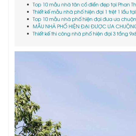
Top 10 mẫu nhà tân cổ điển đẹp tại Phan Thi
Thiết kế mẫu nhà phố hiện đại 1 trệt 1 lầu tạ
Top 10 mẫu nhà phố hiện đại đưa ưa chuộng
MẪU NHÀ PHỐ HIỆN ĐẠI ĐƯỢC ƯA CHUỘNG 
Thiết kế thi công nhà phố hiện đại 3 tầng 9x