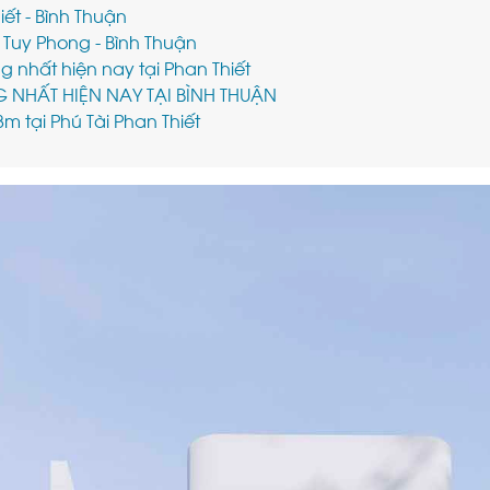
ết - Bình Thuận
i Tuy Phong - Bình Thuận
 nhất hiện nay tại Phan Thiết
NHẤT HIỆN NAY TẠI BÌNH THUẬN
8m tại Phú Tài Phan Thiết