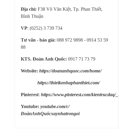
Địa chỉ:
F38 Võ Văn Kiệt, Tp. Phan Thiết,
Bình Thuận
VP
: (0252) 3 739 734
Tư vấn - báo giá:
088 972 9898 - 0914 53 59
88
KTS. Đoàn Anh Quốc:
0917 71 73 79
Website:
https://doananhquoc.com/home/
https://thietkenhaphanthiet.com/
Pinterest
:
https://www.pinterest.com/kientrucdaq/_saved/
Youtube:
youtube.com/c/
ĐoànAnhQuốcxaynhatrongoi