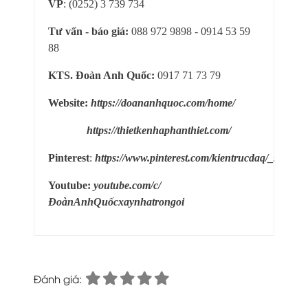
VP
: (0252) 3 739 734
Tư vấn - báo giá:
088 972 9898 - 0914 53 59
88
KTS. Đoàn Anh Quốc:
0917 71 73 79
Website:
https://doananhquoc.com/home/
https://thietkenhaphanthiet.com/
Pinterest
:
https://www.pinterest.com/kientrucdaq/_saved/
Youtube:
youtube.com/c/
ĐoànAnhQuốcxaynhatrongoi
Đánh giá: